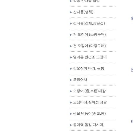
각종 산나물 절임
산나물(생채)
산나물(건채,삶은것)
건 오징어 (소량구매)
건 오징어 (다량구매)
덜마른 반건조 오징어
건오징어 다리, 몸통
건
오징어채
오징어 (흰,누른)내장
오징어젓,꽁치젓.젓갈
생물 냉동어(손질,통)
건
돌미역,돌김.다시마,