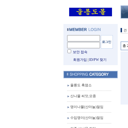
건
총 
보안 접속
회원가입
|
ID/PW 찾기
울릉도 흑염소
산나물 씨앗,모종
명이나물(산마늘)절임
수입명이(산마늘)절임