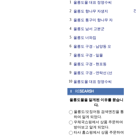
1
울릉도몰 대표 정영수씨
건
2
울릉도 향나무 자생지
3
울릉도 통구미 향나무 자
4
울릉도 남서 고분군
5
울릉도 너와집
6
울릉도 구경 - 남양동 오
7
울릉도 구경 - 일몰
8
울릉도 구경 - 현포동
9
울릉도 구경 - 연락선 (선
10
울릉도몰 대표 정영수씨
울릉도몰을 알게된 이유를 묻습니
다.
울릉도/오징어등 검색엔진을 통
하여 알게 되었다.
우체국쇼핑에서 상품 주문하여
받아보고 알게 되었다.
타사 홈쇼핑에서 상품 주문하여