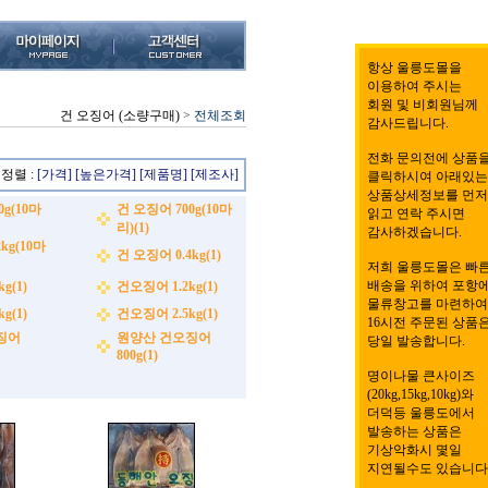
항상 울릉도몰을
이용하여 주시는
회원 및 비회원님께
건 오징어 (소량구매)
>
전체조회
감사드립니다.
전화 문의전에 상품
정렬 :
[가격]
[높은가격]
[제품명]
[제조사]
클릭하시여 아래있는
상품상세정보를 먼저
0g(10마
건 오징어 700g(10마
읽고 연락 주시면
리)(1)
감사하겠습니다.
kg(10마
건 오징어 0.4kg(1)
저희 울릉도몰은 빠
배송을 위하여 포항
g(1)
건오징어 1.2kg(1)
물류창고를 마련하여
g(1)
건오징어 2.5kg(1)
16시전 주문된 상품
징어
원양산 건오징어
당일 발송합니다.
800g(1)
명이나물 큰사이즈
(20kg,15kg,10kg)와
더덕등 울릉도에서
발송하는 상품은
기상악화시 몇일
지연될수도 있습니다