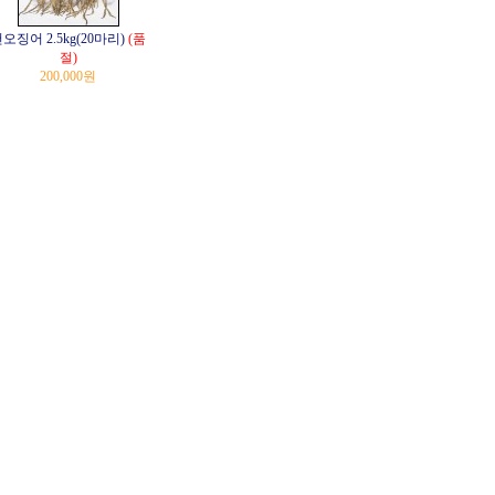
오징어 2.5kg(20마리)
(품
절)
200,000원