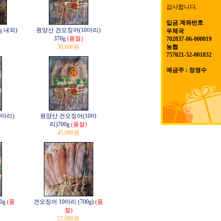
감사합니다.
입금 계좌번호
g 내외)
원양산 건오징어(10마리)
우체국
370g
(품절)
702837-06-000019
30,000원
농협
757021-52-001832
예금주 : 정영수
0마리)
원양산 건오징어(10마
리)700g
(품절)
45,000원
0g
(품
건오징어 10마리 (700g)
(품
절)
57,000원