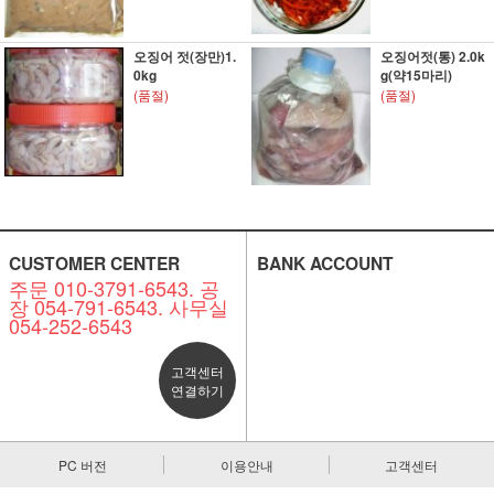
오징어 젓(장만)1.
오징어젓(통) 2.0k
0kg
g(약15마리)
(품절)
(품절)
CUSTOMER CENTER
BANK ACCOUNT
주문 010-3791-6543. 공
장 054-791-6543. 사무실
054-252-6543
고객센터
연결하기
PC 버전
이용안내
고객센터