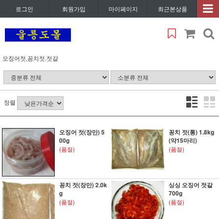
로그인
회원가입
마이페이지
최근본상품
오징어젓,꽁치젓.젓갈
정렬
오징어 젓(장만) 5
꽁치 젓(통) 1.8kg
00g
(약15마리)
(품절)
(품절)
꽁치 젓(장만) 2.0k
싱싱 오징어 젓갈
g
700g
(품절)
(품절)