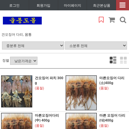
로그인
회원가입
마이페이지
최근본상품
건오징어 다리, 몸통
정렬
건오징어 파치 300
마른오징어 다리
g
(소)400g
(품절)
(품절)
마른오징어다리
마른 오징어 다리
(中) 400g
(대)400g
(품절)
(품절)