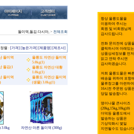
항상 울릉도몰을
이용하여 주시는
회원 및 비회원님께
돌미역,돌김.다시마,
>
전체조회
감사드립니다.
전화 문의전에 상품
정렬 :
[가격]
[높은가격]
[제품명]
[제조사]
클릭하시여 아래있는
상품상세정보를 먼저
산 돌미역
울릉도 자연산 돌미역
읽고 연락 주시면
5.0kg(1)
감사하겠습니다.
 돌김(1
울릉도 자연산 대황
1.0kg(1)
저희 울릉도몰은 빠
산 돌미역
울릉도 자연산 돌미역
배송을 위하여 포항
)
(생물) 3.0kg(1)
물류창고를 마련하여
16시전 주문된 상품
당일 발송합니다.
명이나물 큰사이즈
(20kg,15kg,10kg)와
더덕등 울릉도에서
발송하는 상품은
기상악화시 몇일
.0kg
자연산 마른 돌미역 (300g)
지연될수도 있습니다