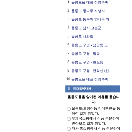
1
울릉도몰 대표 정영수씨
2
울릉도 향나무 자생지
3
울릉도 통구미 향나무 자
4
울릉도 남서 고분군
5
울릉도 너와집
6
울릉도 구경 - 남양동 오
7
울릉도 구경 - 일몰
8
울릉도 구경 - 현포동
9
울릉도 구경 - 연락선 (선
10
울릉도몰 대표 정영수씨
울릉도몰을 알게된 이유를 묻습니
다.
울릉도/오징어등 검색엔진을 통
하여 알게 되었다.
우체국쇼핑에서 상품 주문하여
받아보고 알게 되었다.
타사 홈쇼핑에서 상품 주문하여