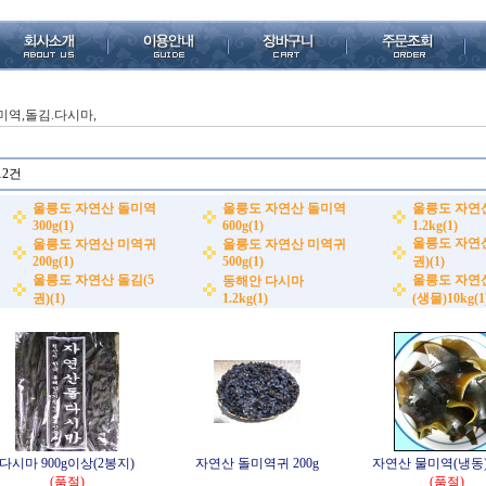
미역,돌김.다시마,
12건
울릉도 자연산 돌미역
울릉도 자연산 돌미역
울릉도 자연
300g(1)
600g(1)
1.2kg(1)
울릉도 자연산
울릉도 자연산 미역귀
울릉도 자연산 미역귀
200g(1)
500g(1)
권)(1)
울릉도 자연산 돌김(5
울릉도 자연
동해안 다시마
권)(1)
1.2kg(1)
(생물)10kg(1
다시마 900g이상(2봉지)
자연산 돌미역귀 200g
자연산 물미역(냉동) 3
(품절)
(품절)