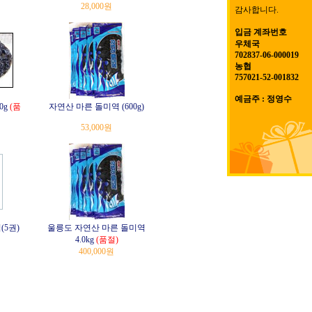
28,000원
감사합니다.
입금 계좌번호
우체국
702837-06-000019
농협
757021-52-001832
예금주 : 정영수
0g
(품
자연산 마른 돌미역 (600g)
53,000원
(5권)
울릉도 자연산 마른 돌미역
4.0kg
(품절)
400,000원