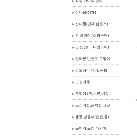
각종 산나물 절임
산나물(생채)
산나물(건채,삶은것)
건 오징어 (소량구매)
건 오징어 (다량구매)
덜마른 반건조 오징어
건오징어 다리, 몸통
오징어채
오징어 (흰,누른)내장
오징어젓,꽁치젓.젓갈
생물 냉동어(손질,통)
돌미역,돌김.다시마,