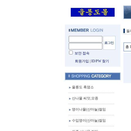
돌
총 
보안 접속
회원가입
|
ID/PW 찾기
울릉도 흑염소
산나물 씨앗,모종
명이나물(산마늘)절임
수입명이(산마늘)절임