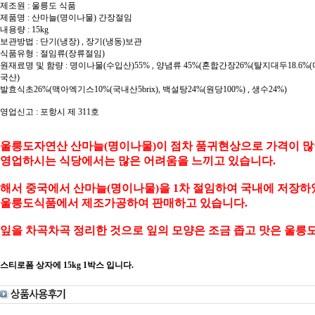
제조원 : 울릉도 식품
제품명 : 산마늘(명이나물) 간장절임
내용량 : 15kg
보관방법 : 단기(냉장) , 장기(냉동)보관
식품유형 : 절임류(장류절임)
원재료명 및 함량 : 명이나물(수입산)55% , 양념류 45%(혼합간장26%(탈지대두18.6%
국산)
발효식초26%(맥아엑기스10%(국내산5brix), 백설탕24%(원당100%) , 생수24%)
영업신고 : 포항시 제 311호
울릉도자연산 산마늘(명이나물)이 점차 품귀현상으로 가격이 많
영업하시는 식당에서는 많은 어려움을 느끼고 있습니다.
해서 중국에서 산마늘(명이나물)을 1차 절임하여 국내에 저장
울릉도식품에서 제조가공하여 판매하고 있습니다.
잎을 차곡차곡 정리한 것으로 잎의 모양은 조금 좁고 맛은 울릉
스티로폼 상자에 15kg 1박스 입니다.