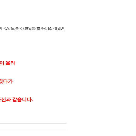
(미국,인도,중국),천일염(호주산)소맥(밀,미
이 올라
하였다가
도산과 같습니다.