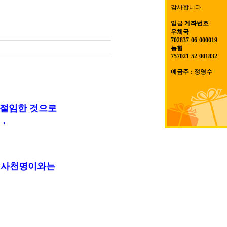
감사합니다.
입금 계좌번호
우체국
702837-06-000019
농협
757021-52-001832
예금주 : 정영수
 절임한 것으로
.
싼 사천명이와는