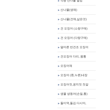
각종 산나물 절임
산나물(생채)
산나물(건채,삶은것)
건 오징어 (소량구매)
건 오징어 (다량구매)
덜마른 반건조 오징어
건오징어 다리, 몸통
오징어채
오징어 (흰,누른)내장
오징어젓,꽁치젓.젓갈
생물 냉동어(손질,통)
돌미역,돌김.다시마,