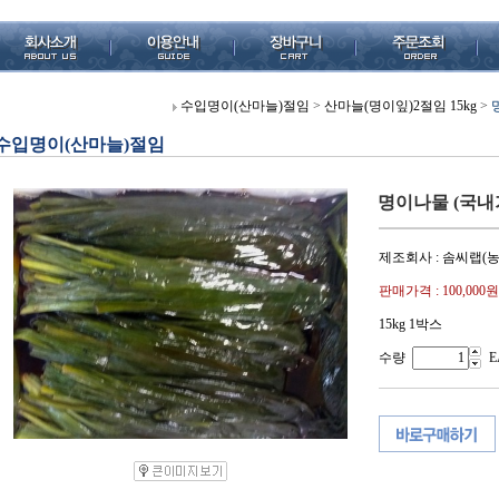
수입명이(산마늘)절임
>
산마늘(명이잎)2절임 15kg
>
수입명이(산마늘)절임
명이나물 (국내가공
제조회사 : 솜씨랩(
판매가격 :
100,000원
15kg 1박스
수량
E