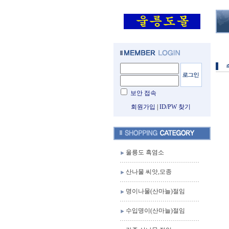
보안 접속
회원가입
|
ID/PW 찾기
울릉도 흑염소
산나물 씨앗,모종
명이나물(산마늘)절임
수입명이(산마늘)절임