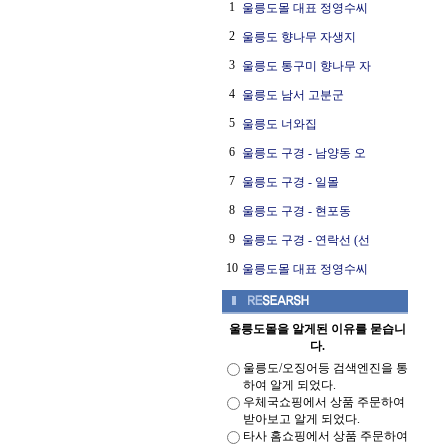
1
울릉도몰 대표 정영수씨
2
울릉도 향나무 자생지
3
울릉도 통구미 향나무 자
4
울릉도 남서 고분군
5
울릉도 너와집
6
울릉도 구경 - 남양동 오
7
울릉도 구경 - 일몰
8
울릉도 구경 - 현포동
9
울릉도 구경 - 연락선 (선
10
울릉도몰 대표 정영수씨
울릉도몰을 알게된 이유를 묻습니
다.
울릉도/오징어등 검색엔진을 통
하여 알게 되었다.
우체국쇼핑에서 상품 주문하여
받아보고 알게 되었다.
타사 홈쇼핑에서 상품 주문하여