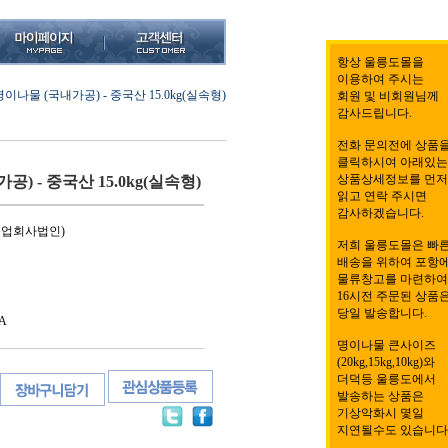
항상 울릉도몰을
이용하여 주시는
명이나물 (국내가공) - 중국산 15.0kg(실속형)
회원 및 비회원님께
감사드립니다.
전화 문의전에 상품
클릭하시여 아래있는
상품상세정보를 먼저
) - 중국산 15.0kg(실속형)
읽고 연락 주시면
감사하겠습니다.
농업회사법인)
저희 울릉도몰은 빠
배송을 위하여 포항
물류창고를 마련하여
16시전 주문된 상품
당일 발송합니다.
A
명이나물 큰사이즈
(20kg,15kg,10kg)와
더덕등 울릉도에서
발송하는 상품은
기상악화시 몇일
지연될수도 있습니다