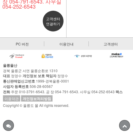
장 054-791-6543. 사무실
054-252-6543
고객센터
연결하기
PC 버전
이용안내
고객센터
울릉물산
경북 울릉군 서면 울릉순환로 1310
대표
정영수
개인정보 보호 책임자
정영수
통신판매업신고번호
1999-경북울릉-0001
사업자 등록번호
506-28-60567
전화
주문 010-3791-6543. 공 장 054-791-6543. 사무실 054-252-6543
팩스
이용약관
개인정보처리방침
Copyright © 울릉도 몰 All rights reserved.