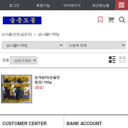
로그인
회원가입
마이페이지
최근본상품
산나물(건채,삶은것)
삼나물b 100g
정렬
눈개승마(손질안
한것) 100g
(품절)
CUSTOMER CENTER
BANK ACCOUNT