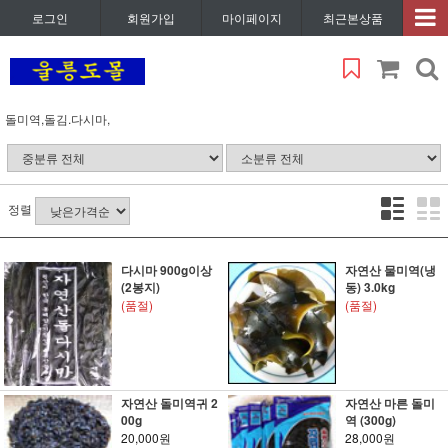
로그인
회원가입
마이페이지
최근본상품
돌미역,돌김.다시마,
정렬
다시마 900g이상
자연산 물미역(냉
(2봉지)
동) 3.0kg
(품절)
(품절)
자연산 돌미역귀 2
자연산 마른 돌미
00g
역 (300g)
20,000원
28,000원