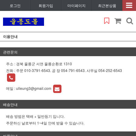
로그인
회원가입
마이페이지
최근본상품
이용안내
관련문의
주소 : 경북 울릉군 서면 울릉순환로 1310
전화 :
주문 010-3791-6543. 공 장 054-791-6543. 사무실 054-252-6543
메일 :
ulleung3@gmail.com
배송안내
배송 방법은 택배 + 일반등기 입니다.
주문하신 날로부터 1~4일 안에 받을 수 있습니다.
반품안내