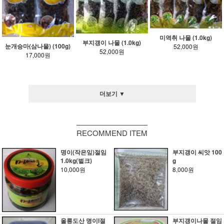
미역취 나물 (1.0kg)
부지갱이 나물 (1.0kg)
눈개승마(삼나물) (100g)
52,000원
52,000원
17,000원
더보기 ▼
RECOMMEND ITEM
명이(작은잎)절임
부지갱이 씨앗 100
1.0kg(벌크)
g
10,000원
8,000원
울릉도산 명이l절
부지갱이나물 절임