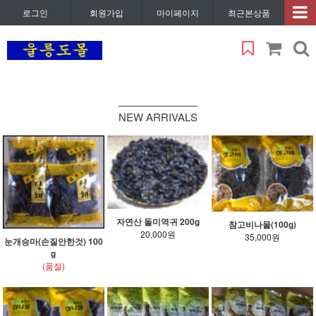
로그인
회원가입
마이페이지
최근본상품
NEW ARRIVALS
자연산 돌미역귀 200g
참고비나물(100g)
20,000원
35,000원
눈개승마(손질안한것) 100
g
(품절)