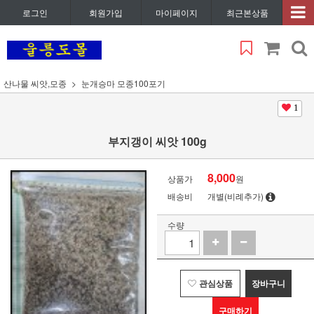
로그인
회원가입
마이페이지
최근본상품
산나물 씨앗,모종
눈개승마 모종100포기
1
부지갱이 씨앗 100g
8,000
상품가
원
배송비
개별(비례추가)
수량
관심상품
장바구니
구매하기