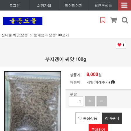
로그인
회원가입
마이페이지
최근본상품
산나물 씨앗,모종
눈개승마 모종100포기
1
부지갱이 씨앗 100g
8,000
상품가
원
배송비
개별(비례추가)
수량
관심상품
장바구니
구매하기