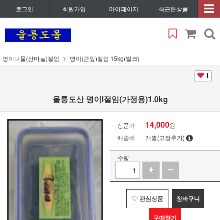
로그인
회원가입
마이페이지
최근본상품
명이나물(산마늘)절임
명이(큰잎)절임 15kg(벌크)
1
울릉도산 명이l절임(가정용)1.0kg
14,000
상품가
원
배송비
개별(고정추가)
수량
관심상품
장바구니
구매하기