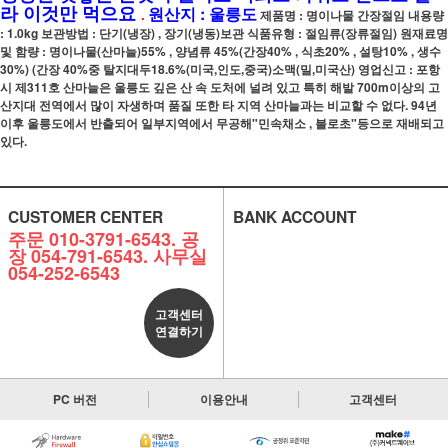
라 이것만 먹으요
원산지 : 울릉도
.
제품명 : 명이나물 간장절임 내용량
: 1.0kg 보관방법 : 단기(냉장) , 장기(냉동)보관 식품유형 : 절임류(장류절임) 원재료명
및 함량 : 명이나물(산마늘)55% , 양념류 45%(간장40% , 식초20% , 설탕10% , 생수
30%) (간장 40%중 탈지대두18.6%(미국,인도,중국)소맥(밀,미국산) 영업신고 : 포항
시 제311호 산마늘은 울릉도 깊은 산 속 도처에 널려 있고 특히 해발 700m이상의 고
산지대 전역에서 많이 자생하며 품질 또한 타 지역 산마늘과는 비교할 수 없다. 94년
이후 울릉도에서 반출되어 일부지역에서 무공해"민속채소 , 불로초"등으로 재배되고
있다.
CUSTOMER CENTER
BANK ACCOUNT
주문 010-3791-6543. 공
장 054-791-6543. 사무실
054-252-6543
고객센터
연결하기
PC 버전
이용안내
고객센터