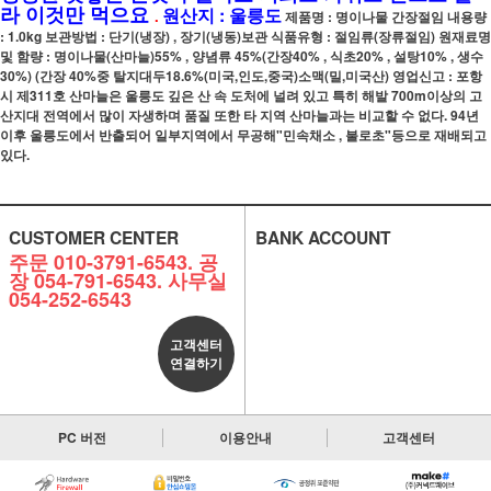
라 이것만 먹으요
원산지 : 울릉도
.
제품명 : 명이나물 간장절임 내용량
: 1.0kg 보관방법 : 단기(냉장) , 장기(냉동)보관 식품유형 : 절임류(장류절임) 원재료명
및 함량 : 명이나물(산마늘)55% , 양념류 45%(간장40% , 식초20% , 설탕10% , 생수
30%) (간장 40%중 탈지대두18.6%(미국,인도,중국)소맥(밀,미국산) 영업신고 : 포항
시 제311호 산마늘은 울릉도 깊은 산 속 도처에 널려 있고 특히 해발 700m이상의 고
산지대 전역에서 많이 자생하며 품질 또한 타 지역 산마늘과는 비교할 수 없다. 94년
이후 울릉도에서 반출되어 일부지역에서 무공해"민속채소 , 불로초"등으로 재배되고
있다.
CUSTOMER CENTER
BANK ACCOUNT
주문 010-3791-6543. 공
장 054-791-6543. 사무실
054-252-6543
고객센터
연결하기
PC 버전
이용안내
고객센터