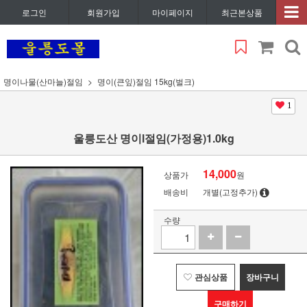
로그인
회원가입
마이페이지
최근본상품
명이나물(산마늘)절임
명이(큰잎)절임 15kg(벌크)
1
울릉도산 명이l절임(가정용)1.0kg
14,000
상품가
원
배송비
개별(고정추가)
수량
관심상품
장바구니
구매하기