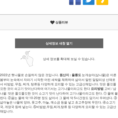
상품리뷰
상세정보 새창 열기
상세 정보를 확대해 보실 수 있습니다.
2022년 햇나물로 손질하지 않은 것입니다.
원산지 : 울릉도
눈개승마(삼나물)은 이른
봄부터 눈속에서 자라기 시작한 어린 새싹을 채취하여 삶아서 말린 알칼리성 산채로
서 비빔밥, 무침, 찌개, 탕류등 다양하게 요리할 수 있는 고급산채입니다. 맛은 쫄깃쫄
깃한 것이 쇠고기 맛이난다하여 여기서는 고기나물이라고도 한다
요리방법
고비 / 삼
나물: 맛은 쫄깃쫄깃한 것이 소고기 맛이 난다하여 고기나물이라고도 한다. ① 물에 불
린다. ②끓는 물에 약 10-20분 정도 삶아서 그 물에 약 5시간정도 담가서 우려낸다. ③
삶아놓은 나물에 양파, 풋고추, 마늘, 깨소금 등을 넣고 초고추장에 무친다. ④소고기
국, 개장국 등에 넣는다. ⑤비빔밥,무침,찌개,탕류 등 다양하게 요리할 수 있는 고급산
채입니다.