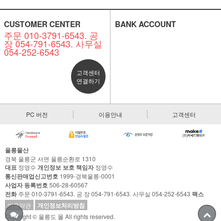
CUSTOMER CENTER
BANK ACCOUNT
주문 010-3791-6543. 공
장 054-791-6543. 사무실
054-252-6543
고객센터
연결하기
PC 버전
이용안내
고객센터
울릉물산
경북 울릉군 서면 울릉순환로 1310
대표
정영수
개인정보 보호 책임자
정영수
통신판매업신고번호
1999-경북울릉-0001
사업자 등록번호
506-28-60567
전화
주문 010-3791-6543. 공 장 054-791-6543. 사무실 054-252-6543
팩스
이용약관
개인정보처리방침
Copyright © 울릉도 몰 All rights reserved.