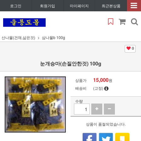
로그인
회원가입
마이페이지
최근본상품
산나물(건채,삶은것)
삼나물b 100g
0
눈개승마(손질안한것) 100g
15,000
상품가
원
배송비
(고정)
수량
상품이 품절되었습니다.