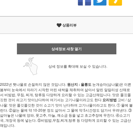
상품리뷰
상세정보 새창 열기
상세 정보를 확대해 보실 수 있습니다.
2022년 햇나물로 손질하지 않은 것입니다.
원산지 : 울릉도
눈개승마(삼나물)은 이른
봄부터 눈속에서 자라기 시작한 어린 새싹을 채취하여 삶아서 말린 알칼리성 산채로
서 비빔밥, 무침, 찌개, 탕류등 다양하게 요리할 수 있는 고급산채입니다. 맛은 쫄깃쫄
깃한 것이 쇠고기 맛이난다하여 여기서는 고기나물이라고도 한다
요리방법
고비 / 삼
나물: 맛은 쫄깃쫄깃한 것이 소고기 맛이 난다하여 고기나물이라고도 한다. ① 물에 불
린다. ②끓는 물에 약 10-20분 정도 삶아서 그 물에 약 5시간정도 담가서 우려낸다. ③
삶아놓은 나물에 양파, 풋고추, 마늘, 깨소금 등을 넣고 초고추장에 무친다. ④소고기
국, 개장국 등에 넣는다. ⑤비빔밥,무침,찌개,탕류 등 다양하게 요리할 수 있는 고급산
채입니다.