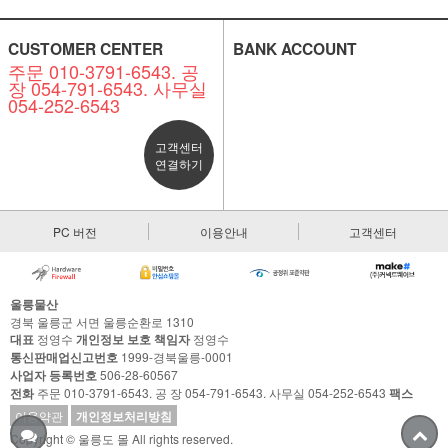
CUSTOMER CENTER
BANK ACCOUNT
주문 010-3791-6543. 공
장 054-791-6543. 사무실
054-252-6543
고객센터
연결하기
PC 버전
이용안내
고객센터
울릉물산
경북 울릉군 서면 울릉순환로 1310
대표
정영수
개인정보 보호 책임자
정영수
통신판매업신고번호
1999-경북울릉-0001
사업자 등록번호
506-28-60567
전화
주문 010-3791-6543. 공 장 054-791-6543. 사무실 054-252-6543
팩스
이용약관
개인정보처리방침
Copyright © 울릉도 몰 All rights reserved.