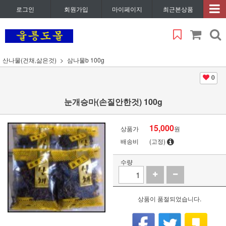
로그인
회원가입
마이페이지
최근본상품
산나물(건채,삶은것)
삼나물b 100g
0
눈개승마(손질안한것) 100g
15,000
상품가
원
배송비
(고정)
수량
상품이 품절되었습니다.