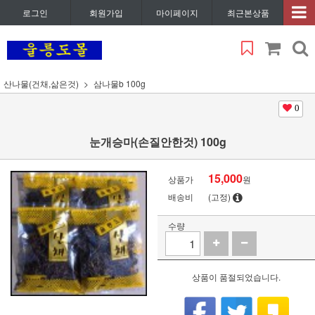
로그인
회원가입
마이페이지
최근본상품
산나물(건채,삶은것)
삼나물b 100g
0
눈개승마(손질안한것) 100g
15,000
상품가
원
배송비
(고정)
수량
상품이 품절되었습니다.