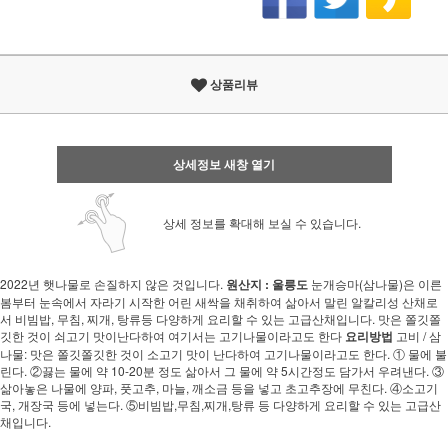
상품리뷰
상세정보 새창 열기
상세 정보를 확대해 보실 수 있습니다.
2022년 햇나물로 손질하지 않은 것입니다.
원산지 : 울릉도
눈개승마(삼나물)은 이른
봄부터 눈속에서 자라기 시작한 어린 새싹을 채취하여 삶아서 말린 알칼리성 산채로
서 비빔밥, 무침, 찌개, 탕류등 다양하게 요리할 수 있는 고급산채입니다. 맛은 쫄깃쫄
깃한 것이 쇠고기 맛이난다하여 여기서는 고기나물이라고도 한다
요리방법
고비 / 삼
나물: 맛은 쫄깃쫄깃한 것이 소고기 맛이 난다하여 고기나물이라고도 한다. ① 물에 불
린다. ②끓는 물에 약 10-20분 정도 삶아서 그 물에 약 5시간정도 담가서 우려낸다. ③
삶아놓은 나물에 양파, 풋고추, 마늘, 깨소금 등을 넣고 초고추장에 무친다. ④소고기
국, 개장국 등에 넣는다. ⑤비빔밥,무침,찌개,탕류 등 다양하게 요리할 수 있는 고급산
채입니다.