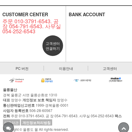
CUSTOMER CENTER
BANK ACCOUNT
주문 010-3791-6543. 공
장 054-791-6543. 사무실
054-252-6543
고객센터
연결하기
PC 버전
이용안내
고객센터
울릉물산
경북 울릉군 서면 울릉순환로 1310
대표
정영수
개인정보 보호 책임자
정영수
통신판매업신고번호
1999-경북울릉-0001
사업자 등록번호
506-28-60567
전화
주문 010-3791-6543. 공 장 054-791-6543. 사무실 054-252-6543
팩스
이용약관
개인정보처리방침
Copyright © 울릉도 몰 All rights reserved.