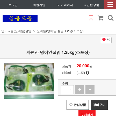
로그인
회원가입
마이페이지
최근본상품
명이나물(산마늘)절임
산마늘(명이잎)절임 1.2kg(소포장)
60
자연산 명이잎절임 1.25kg(소포장)
20,000
상품가
원
배송비
(고정)
수량
관심상품
장바구니
구매하기