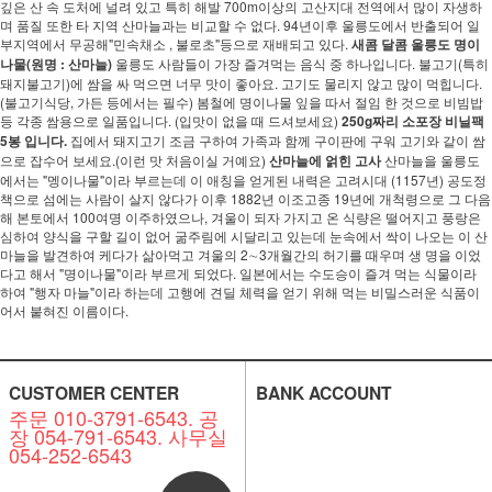
깊은 산 속 도처에 널려 있고 특히 해발 700m이상의 고산지대 전역에서 많이 자생하
며 품질 또한 타 지역 산마늘과는 비교할 수 없다. 94년이후 울릉도에서 반출되어 일
부지역에서 무공해"민속채소 , 불로초"등으로 재배되고 있다.
새콤 달콤 울릉도 명이
나물(원명 : 산마늘)
울릉도 사람들이 가장 즐겨먹는 음식 중 하나입니다. 불고기(특히
돼지불고기)에 쌈을 싸 먹으면 너무 맛이 좋아요. 고기도 물리지 않고 많이 먹힙니다.
(불고기식당, 가든 등에서는 필수) 봄철에 명이나물 잎을 따서 절임 한 것으로 비빔밥
등 각종 쌈용으로 일품입니다. (입맛이 없을 때 드셔보세요)
250g짜리 소포장 비닐팩
5봉 입니다.
집에서 돼지고기 조금 구하여 가족과 함께 구이판에 구워 고기와 같이 쌈
으로 잡수어 보세요.(이런 맛 처음이실 거예요)
산마늘에 얽힌 고사
산마늘을 울릉도
에서는 "멩이나물"이라 부르는데 이 애칭을 얻게된 내력은 고려시대 (1157년) 공도정
책으로 섬에는 사람이 살지 않다가 이후 1882년 이조고종 19년에 개척령으로 그 다음
해 본토에서 100여명 이주하였으나, 겨울이 되자 가지고 온 식량은 떨어지고 풍랑은
심하여 양식을 구할 길이 없어 굶주림에 시달리고 있는데 눈속에서 싹이 나오는 이 산
마늘을 발견하여 케다가 삶아먹고 겨울의 2∼3개월간의 허기를 때우며 생 명을 이었
다고 해서 "명이나물"이라 부르게 되었다. 일본에서는 수도승이 즐겨 먹는 식물이라
하여 "행자 마늘"이라 하는데 고행에 견딜 체력을 얻기 위해 먹는 비밀스러운 식품이
어서 붙혀진 이름이다.
CUSTOMER CENTER
BANK ACCOUNT
주문 010-3791-6543. 공
장 054-791-6543. 사무실
054-252-6543