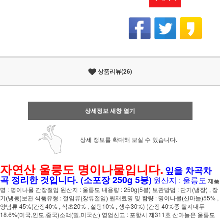
상품리뷰(26)
상세정보 새창 열기
상세 정보를 확대해 보실 수 있습니다.
자연산 울릉도 명이나물입니다.
잎을 차곡차
곡 정리한 것입니다. (소포장 250g 5봉)
원산지 : 울릉도
제품
명 : 명이나물 간장절임 원산지 : 울릉도 내용량 : 250g(5봉) 보관방법 : 단기(냉장) , 장
기(냉동)보관 식품유형 : 절임류(장류절임) 원재료명 및 함량 : 명이나물(산마늘)55% ,
양념류 45%(간장40% , 식초20% , 설탕10% , 생수30%) (간장 40%중 탈지대두
18.6%(미국,인도,중국)소맥(밀,미국산) 영업신고 : 포항시 제311호 산마늘은 울릉도