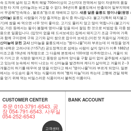
속 도처에 널려 있고 특히 해발 700m이상의 고산지대 전역에서 많이 자생하며 품질
또한 타 지역 산마늘과는 비교할 수 없다. 94년이후 울릉도에서 반출되어 일부지역에
서 무공해"민속채소 , 불로초"등으로 재배되고 있다.
새콤 달콤 울릉도 명이나물(원명 :
산마늘)
울릉도 사람들이 가장 즐겨먹는 음식 중 하나입니다. 불고기(특히 돼지불고
기)에 쌈을 싸 먹으면 너무 맛이 좋아요. 고기도 물리지 않고 많이 먹힙니다.(불고기식
당, 가든 등에서는 필수) 봄철에 명이나물 잎을 따서 절임 한 것으로 비빔밥 등 각종 쌈
용으로 일품입니다. (입맛이 없을 때 드셔보세요) 집에서 돼지고기 조금 구하여 가족
과 함께 구이판에 구워 고기와 같이 쌈으로 잡수어 보세요.(이런 맛 처음이실 거예요)
산마늘에 얽힌 고사
산마늘을 울릉도에서는 "멩이나물"이라 부르는데 이 애칭을 얻게
된 내력은 고려시대 (1157년) 공도정책으로 섬에는 사람이 살지 않다가 이후 1882년
이조고종 19년에 개척령으로 그 다음해 본토에서 100여명 이주하였으나, 겨울이 되
자 가지고 온 식량은 떨어지고 풍랑은 심하여 양식을 구할 길이 없어 굶주림에 시달리
고 있는데 눈속에서 싹이 나오는 이 산마늘을 발견하여 케다가 삶아먹고 겨울의 2∼3
개월간의 허기를 때우며 생 명을 이었다고 해서 "명이나물"이라 부르게 되었다. 일본
에서는 수도승이 즐겨 먹는 식물이라 하여 "행자 마늘"이라 하는데 고행에 견딜 체력
을 얻기 위해 먹는 비밀스러운 식품이어서 붙혀진 이름이다.
CUSTOMER CENTER
BANK ACCOUNT
주문 010-3791-6543. 공
장 054-791-6543. 사무실
054-252-6543
고객센터