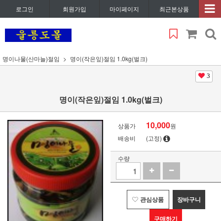
로그인
회원가입
마이페이지
최근본상품
명이나물(산마늘)절임
명이(작은잎)절임 1.0kg(벌크)
3
명이(작은잎)절임 1.0kg(벌크)
10,000
상품가
원
배송비
(고정)
수량
관심상품
장바구니
구매하기