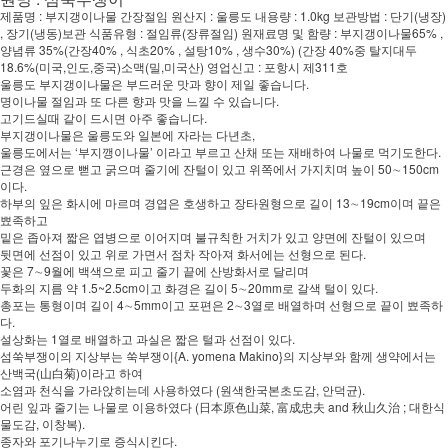
제품명 : 부지갱이나물 간장절임 원산지 : 울릉도 내용량 : 1.0kg 보관방법 : 단기(냉장)
, 장기(냉동)보관 식품유형 : 절임류(장류절임) 원재료명 및 함량 : 부지갱이나물65% ,
양념류 35%(간장40% , 식초20% , 설탕10% , 생수30%) (간장 40%중 탈지대두
18.6%(미국,인도,중국)소맥(밀,미국산) 영업신고 : 포항시 제311호
울릉도 부지갱이나물은 부드러운 맛과 향이 제일 좋습니다.
명이나물 절임과 또 다른 향과 맛을 느낄 수 있습니다.
고기드실때 같이 드시면 아주 좋습니다.
부지갱이나물은 울릉도와 일본에 자라는 다년초,
울릉도에서는 ‘부지깽이나물’ 이라고 부르고 산채 또는 재배하여 나물로 먹기도한다.
근경은 옆으로 뻗고 굵으며 줄기에 잔털이 있고 위쪽에서 가지치며 높이 50∼150cm
이다.
하부의 잎은 화시에 마르며 경엽은 호생하고 장타원형으로 길이 13∼19cm이며 끝은
뾰족하고
밑은 좁아져 짧은 엽병으로 이어지며 불규칙한 거치가 있고 양면에 잔털이 있으며
뒷면에 선점이 있고 위로 가면서 점차 작아져 화서에는 선형으로 된다.
꽃은 7∼9월에 백색으로 피고 줄기 끝에 산방화서로 달리며
두화의 지름 약 1.5~2.5cm이고 화경은 길이 5∼20mm로 갈색 털이 있다.
총포는 통형이며 길이 4∼5mm이고 포편은 2∼3열로 배열하며 선형으로 끝이 뾰족하
다.
설상화는 1열로 배열하고 과실은 짧은 털과 선점이 있다.
섬쑥부쟁이의 지상부는 쑥부쟁이{A. yomena Makino}의 지상부와 함께 생약에서는
산백국(山白菊)이라고 하여
소염과 천식을 가라앉히는데 사용하였다 (원색한국본초도감, 안덕균).
어린 잎과 줄기는 나물로 이용하였다 (日本原色山菜, 富成忠夫 and 秋山久治 ; 대한식
물도감, 이창복).
종자와 포기나누기로 증식시킨다.