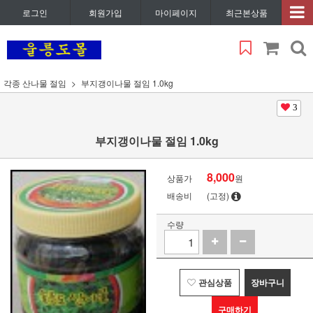
로그인
회원가입
마이페이지
최근본상품
각종 산나물 절임
부지갱이나물 절임 1.0kg
3
부지갱이나물 절임 1.0kg
8,000
상품가
원
배송비
(고정)
수량
관심상품
장바구니
구매하기