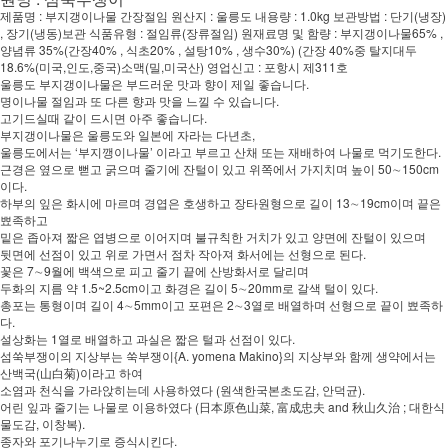
제품명 : 부지갱이나물 간장절임 원산지 : 울릉도 내용량 : 1.0kg 보관방법 : 단기(냉장)
, 장기(냉동)보관 식품유형 : 절임류(장류절임) 원재료명 및 함량 : 부지갱이나물65% ,
양념류 35%(간장40% , 식초20% , 설탕10% , 생수30%) (간장 40%중 탈지대두
18.6%(미국,인도,중국)소맥(밀,미국산) 영업신고 : 포항시 제311호
울릉도 부지갱이나물은 부드러운 맛과 향이 제일 좋습니다.
명이나물 절임과 또 다른 향과 맛을 느낄 수 있습니다.
고기드실때 같이 드시면 아주 좋습니다.
부지갱이나물은 울릉도와 일본에 자라는 다년초,
울릉도에서는 ‘부지깽이나물’ 이라고 부르고 산채 또는 재배하여 나물로 먹기도한다.
근경은 옆으로 뻗고 굵으며 줄기에 잔털이 있고 위쪽에서 가지치며 높이 50∼150cm
이다.
하부의 잎은 화시에 마르며 경엽은 호생하고 장타원형으로 길이 13∼19cm이며 끝은
뾰족하고
밑은 좁아져 짧은 엽병으로 이어지며 불규칙한 거치가 있고 양면에 잔털이 있으며
뒷면에 선점이 있고 위로 가면서 점차 작아져 화서에는 선형으로 된다.
꽃은 7∼9월에 백색으로 피고 줄기 끝에 산방화서로 달리며
두화의 지름 약 1.5~2.5cm이고 화경은 길이 5∼20mm로 갈색 털이 있다.
총포는 통형이며 길이 4∼5mm이고 포편은 2∼3열로 배열하며 선형으로 끝이 뾰족하
다.
설상화는 1열로 배열하고 과실은 짧은 털과 선점이 있다.
섬쑥부쟁이의 지상부는 쑥부쟁이{A. yomena Makino}의 지상부와 함께 생약에서는
산백국(山白菊)이라고 하여
소염과 천식을 가라앉히는데 사용하였다 (원색한국본초도감, 안덕균).
어린 잎과 줄기는 나물로 이용하였다 (日本原色山菜, 富成忠夫 and 秋山久治 ; 대한식
물도감, 이창복).
종자와 포기나누기로 증식시킨다.