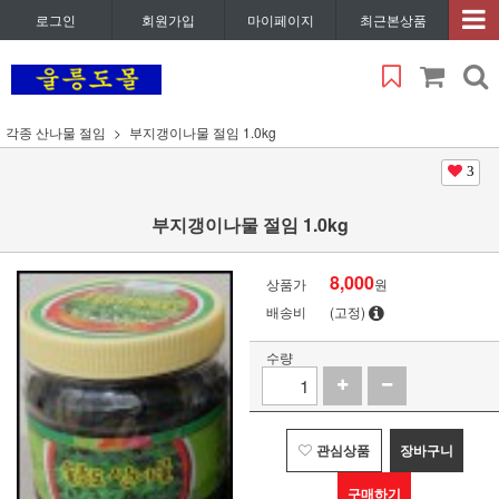
로그인
회원가입
마이페이지
최근본상품
각종 산나물 절임
부지갱이나물 절임 1.0kg
3
부지갱이나물 절임 1.0kg
8,000
상품가
원
배송비
(고정)
수량
관심상품
장바구니
구매하기