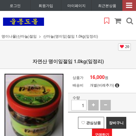
로그인
회원가입
마이페이지
최근본상품
명이나물(산마늘)절임
산마늘(명이잎)절임 1.0kg(잎정리)
20
자연산 명이잎절임 1.0kg(잎정리)
16,000
상품가
원
배송비
개별(비례추가)
수량
관심상품
장바구니
구매하기