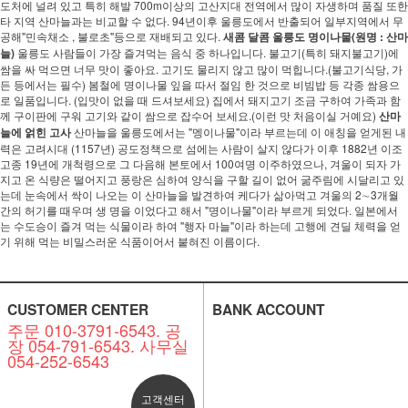
도처에 널려 있고 특히 해발 700m이상의 고산지대 전역에서 많이 자생하며 품질 또한
타 지역 산마늘과는 비교할 수 없다. 94년이후 울릉도에서 반출되어 일부지역에서 무
공해"민속채소 , 불로초"등으로 재배되고 있다.
새콤 달콤 울릉도 명이나물(원명 : 산마
늘)
울릉도 사람들이 가장 즐겨먹는 음식 중 하나입니다. 불고기(특히 돼지불고기)에
쌈을 싸 먹으면 너무 맛이 좋아요. 고기도 물리지 않고 많이 먹힙니다.(불고기식당, 가
든 등에서는 필수) 봄철에 명이나물 잎을 따서 절임 한 것으로 비빔밥 등 각종 쌈용으
로 일품입니다. (입맛이 없을 때 드셔보세요) 집에서 돼지고기 조금 구하여 가족과 함
께 구이판에 구워 고기와 같이 쌈으로 잡수어 보세요.(이런 맛 처음이실 거예요)
산마
늘에 얽힌 고사
산마늘을 울릉도에서는 "멩이나물"이라 부르는데 이 애칭을 얻게된 내
력은 고려시대 (1157년) 공도정책으로 섬에는 사람이 살지 않다가 이후 1882년 이조
고종 19년에 개척령으로 그 다음해 본토에서 100여명 이주하였으나, 겨울이 되자 가
지고 온 식량은 떨어지고 풍랑은 심하여 양식을 구할 길이 없어 굶주림에 시달리고 있
는데 눈속에서 싹이 나오는 이 산마늘을 발견하여 케다가 삶아먹고 겨울의 2∼3개월
간의 허기를 때우며 생 명을 이었다고 해서 "명이나물"이라 부르게 되었다. 일본에서
는 수도승이 즐겨 먹는 식물이라 하여 "행자 마늘"이라 하는데 고행에 견딜 체력을 얻
기 위해 먹는 비밀스러운 식품이어서 붙혀진 이름이다.
CUSTOMER CENTER
BANK ACCOUNT
주문 010-3791-6543. 공
장 054-791-6543. 사무실
054-252-6543
고객센터