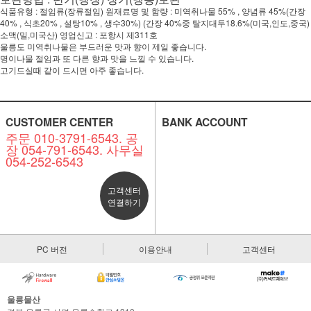
식품유형 : 절임류(장류절임) 원재료명 및 함량 : 미역취나물 55% , 양념류 45%(간장
40% , 식초20% , 설탕10% , 생수30%) (간장 40%중 탈지대두18.6%(미국,인도,중국)
소맥(밀,미국산) 영업신고 : 포항시 제311호
울릉도 미역취나물은 부드러운 맛과 향이 제일 좋습니다.
명이나물 절임과 또 다른 향과 맛을 느낄 수 있습니다.
고기드실때 같이 드시면 아주 좋습니다.
CUSTOMER CENTER
BANK ACCOUNT
주문 010-3791-6543. 공
장 054-791-6543. 사무실
054-252-6543
고객센터
연결하기
PC 버전
이용안내
고객센터
울릉물산