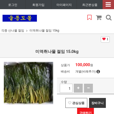
로그인
회원가입
마이페이지
최근본상품
각종 산나물 절임
미역취나물 절임 15kg
1
미역취나물 절임 15.0kg
100,000
상품가
원
배송비
개별(비례추가)
수량
관심상품
장바구니
구매하기