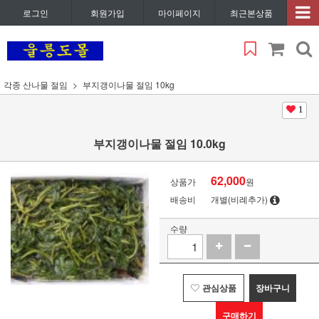
로그인
회원가입
마이페이지
최근본상품
각종 산나물 절임
부지갱이나물 절임 10kg
1
부지갱이나물 절임 10.0kg
62,000
상품가
원
배송비
개별(비례추가)
수량
관심상품
장바구니
구매하기