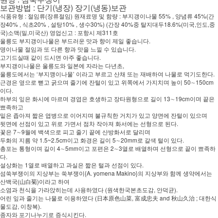
보관방법 : 단기(냉장) 장기(냉동)보관
식품유형 : 절임류(장류절임) 원재료명 및 함량 : 부지갱이나물 55% , 양념류 45%(간
장40% , 식초20% , 설탕10% , 생수30%) (간장 40%중 탈지대두18.6%(미국,인도,중
국)소맥(밀,미국산) 영업신고 : 포항시 제311호
울릉도 부지갱이나물은 부드러운 맛과 향이 제일 좋습니다.
명이나물 절임과 또 다른 향과 맛을 느낄 수 있습니다.
고기드실때 같이 드시면 아주 좋습니다.
부지갱이나물은 울릉도와 일본에 자라는 다년초,
울릉도에서는 ‘부지깽이나물’ 이라고 부르고 산채 또는 재배하여 나물로 먹기도한다.
근경은 옆으로 뻗고 굵으며 줄기에 잔털이 있고 위쪽에서 가지치며 높이 50∼150cm
이다.
하부의 잎은 화시에 마르며 경엽은 호생하고 장타원형으로 길이 13∼19cm이며 끝은
뾰족하고
밑은 좁아져 짧은 엽병으로 이어지며 불규칙한 거치가 있고 양면에 잔털이 있으며
뒷면에 선점이 있고 위로 가면서 점차 작아져 화서에는 선형으로 된다.
꽃은 7∼9월에 백색으로 피고 줄기 끝에 산방화서로 달리며
두화의 지름 약 1.5~2.5cm이고 화경은 길이 5∼20mm로 갈색 털이 있다.
총포는 통형이며 길이 4∼5mm이고 포편은 2∼3열로 배열하며 선형으로 끝이 뾰족하
다.
설상화는 1열로 배열하고 과실은 짧은 털과 선점이 있다.
섬쑥부쟁이의 지상부는 쑥부쟁이{A. yomena Makino}의 지상부와 함께 생약에서는
산백국(山白菊)이라고 하여
소염과 천식을 가라앉히는데 사용하였다 (원색한국본초도감, 안덕균).
어린 잎과 줄기는 나물로 이용하였다 (日本原色山菜, 富成忠夫 and 秋山久治 ; 대한식
물도감, 이창복).
종자와 포기나누기로 증식시킨다.