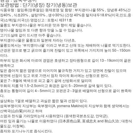
보관방법 : 단기(냉장) 장기(냉동)보관
식품유형 : 절임류(장류절임) 원재료명 및 함량 : 부지갱이나물 55% , 양념류 45%(간
장40% , 식초20% , 설탕10% , 생수30%) (간장 40%중 탈지대두18.6%(미국,인도,중
국)소맥(밀,미국산) 영업신고 : 포항시 제311호
울릉도 부지갱이나물은 부드러운 맛과 향이 제일 좋습니다.
명이나물 절임과 또 다른 향과 맛을 느낄 수 있습니다.
고기드실때 같이 드시면 아주 좋습니다.
부지갱이나물은 울릉도와 일본에 자라는 다년초,
울릉도에서는 ‘부지깽이나물’ 이라고 부르고 산채 또는 재배하여 나물로 먹기도한다.
근경은 옆으로 뻗고 굵으며 줄기에 잔털이 있고 위쪽에서 가지치며 높이 50∼150cm
이다.
하부의 잎은 화시에 마르며 경엽은 호생하고 장타원형으로 길이 13∼19cm이며 끝은
뾰족하고
밑은 좁아져 짧은 엽병으로 이어지며 불규칙한 거치가 있고 양면에 잔털이 있으며
뒷면에 선점이 있고 위로 가면서 점차 작아져 화서에는 선형으로 된다.
꽃은 7∼9월에 백색으로 피고 줄기 끝에 산방화서로 달리며
두화의 지름 약 1.5~2.5cm이고 화경은 길이 5∼20mm로 갈색 털이 있다.
총포는 통형이며 길이 4∼5mm이고 포편은 2∼3열로 배열하며 선형으로 끝이 뾰족하
다.
설상화는 1열로 배열하고 과실은 짧은 털과 선점이 있다.
섬쑥부쟁이의 지상부는 쑥부쟁이{A. yomena Makino}의 지상부와 함께 생약에서는
산백국(山白菊)이라고 하여
소염과 천식을 가라앉히는데 사용하였다 (원색한국본초도감, 안덕균).
어린 잎과 줄기는 나물로 이용하였다 (日本原色山菜, 富成忠夫 and 秋山久治 ; 대한식
물도감, 이창복).
종자와 포기나누기로 증식시킨다.