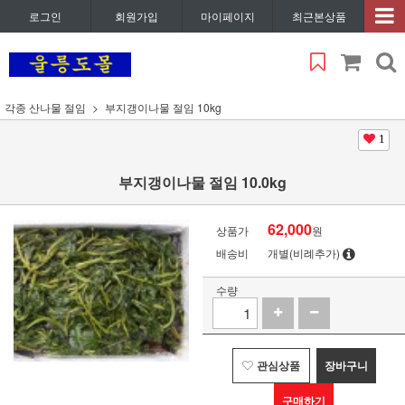
로그인
회원가입
마이페이지
최근본상품
각종 산나물 절임
부지갱이나물 절임 10kg
1
부지갱이나물 절임 10.0kg
62,000
상품가
원
배송비
개별(비례추가)
수량
관심상품
장바구니
구매하기