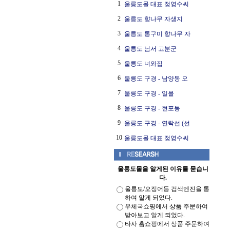
1
울릉도몰 대표 정영수씨
2
울릉도 향나무 자생지
3
울릉도 통구미 향나무 자
4
울릉도 남서 고분군
5
울릉도 너와집
6
울릉도 구경 - 남양동 오
7
울릉도 구경 - 일몰
8
울릉도 구경 - 현포동
9
울릉도 구경 - 연락선 (선
10
울릉도몰 대표 정영수씨
울릉도몰을 알게된 이유를 묻습니
다.
울릉도/오징어등 검색엔진을 통
하여 알게 되었다.
우체국쇼핑에서 상품 주문하여
받아보고 알게 되었다.
타사 홈쇼핑에서 상품 주문하여