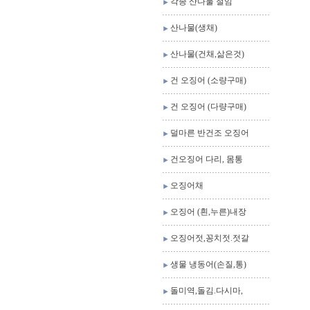
각종 산나물 절임
산나물(생채)
산나물(건채,삶은것)
건 오징어 (소량구매)
건 오징어 (다량구매)
덜마른 반건조 오징어
건오징어 다리, 몸통
오징어채
오징어 (흰,누른)내장
오징어젓,꽁치젓.젓갈
생물 냉동어(손질,통)
돌미역,돌김.다시마,