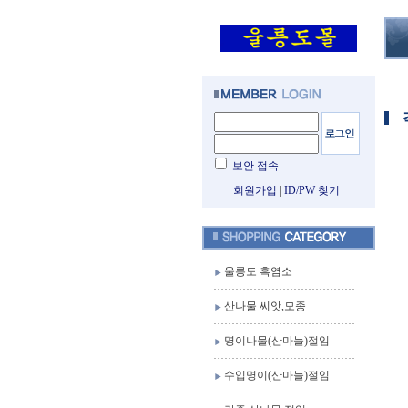
보안 접속
회원가입
|
ID/PW 찾기
울릉도 흑염소
산나물 씨앗,모종
명이나물(산마늘)절임
수입명이(산마늘)절임