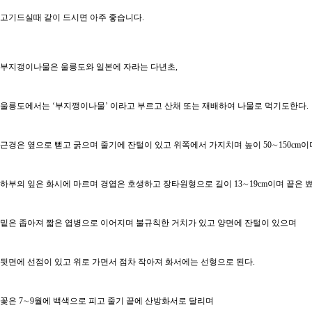
고기드실때 같이 드시면 아주 좋습니다.
부지갱이나물은 울릉도와 일본에 자라는 다년초,
울릉도에서는 ‘부지깽이나물’ 이라고 부르고 산채 또는 재배하여 나물로 먹기도한다.
근경은 옆으로 뻗고 굵으며 줄기에 잔털이 있고 위쪽에서 가지치며 높이 50∼150cm이
하부의 잎은 화시에 마르며 경엽은 호생하고 장타원형으로 길이 13∼19cm이며 끝은 
밑은 좁아져 짧은 엽병으로 이어지며 불규칙한 거치가 있고 양면에 잔털이 있으며
뒷면에 선점이 있고 위로 가면서 점차 작아져 화서에는 선형으로 된다.
꽃은 7∼9월에 백색으로 피고 줄기 끝에 산방화서로 달리며