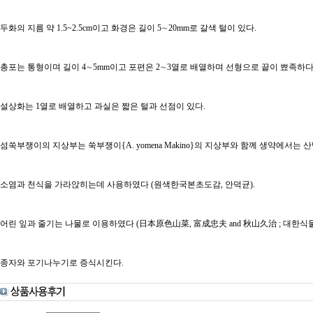
두화의 지름 약 1.5~2.5cm이고 화경은 길이 5∼20mm로 갈색 털이 있다.
총포는 통형이며 길이 4∼5mm이고 포편은 2∼3열로 배열하며 선형으로 끝이 뾰족하다
설상화는 1열로 배열하고 과실은 짧은 털과 선점이 있다.
섬쑥부쟁이의 지상부는 쑥부쟁이{A. yomena Makino}의 지상부와 함께 생약에서는
소염과 천식을 가라앉히는데 사용하였다 (원색한국본초도감, 안덕균).
어린 잎과 줄기는 나물로 이용하였다 (日本原色山菜, 富成忠夫 and 秋山久治 ; 대한식물
종자와 포기나누기로 증식시킨다.