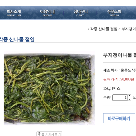
각종 산나물 절임
>
부지갱이나
각종 산나물 절임
부지갱이나물 절임
제조회사 : 울릉도식
판매가격 :
90,000원
15kg 1박스
수량
E