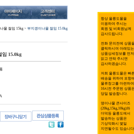
항상 울릉도몰을
이용하여 주시는
물 절임 15kg
>
부지갱이나물 절임 15.0kg
회원 및 비회원님께
감사드립니다.
전화 문의전에 상품
클릭하시여 아래있는
상품상세정보를 먼저
 15.0kg
읽고 연락 주시면
감사하겠습니다.
품
저희 울릉도몰은 빠
배송을 위하여 포항
물류창고를 마련하여
16시전 주문된 상품
당일 발송합니다.
A
명이나물 큰사이즈
(20kg,15kg,10kg)와
더덕등 울릉도에서
발송하는 상품은
기상악화시 몇일
지연될수도 있습니다