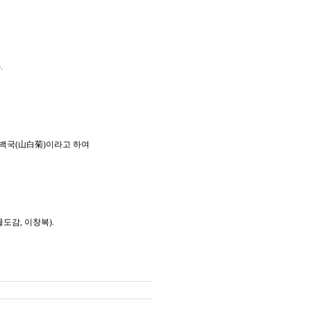
.
 산백국(山白菊)이라고 하여
도감, 이창복).