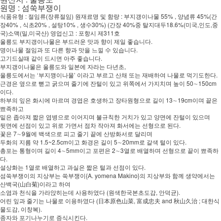
원명 : 섬쑥부쟁이
식품유형 : 절임류(장류절임) 원재료명 및 함량 : 부지갱이나물 55% , 양념류 45%(간
장40% , 식초20% , 설탕10% , 생수30%) (간장 40%중 탈지대두18.6%(미국,인도,중
국)소맥(밀,미국산) 영업신고 : 포항시 제311호
울릉도 부지갱이나물은 부드러운 맛과 향이 제일 좋습니다.
명이나물 절임과 또 다른 향과 맛을 느낄 수 있습니다.
고기드실때 같이 드시면 아주 좋습니다.
부지갱이나물은 울릉도와 일본에 자라는 다년초,
울릉도에서는 ‘부지깽이나물’ 이라고 부르고 산채 또는 재배하여 나물로 먹기도한다.
근경은 옆으로 뻗고 굵으며 줄기에 잔털이 있고 위쪽에서 가지치며 높이 50∼150cm
이다.
하부의 잎은 화시에 마르며 경엽은 호생하고 장타원형으로 길이 13∼19cm이며 끝은
뾰족하고
밑은 좁아져 짧은 엽병으로 이어지며 불규칙한 거치가 있고 양면에 잔털이 있으며
뒷면에 선점이 있고 위로 가면서 점차 작아져 화서에는 선형으로 된다.
꽃은 7∼9월에 백색으로 피고 줄기 끝에 산방화서로 달리며
두화의 지름 약 1.5~2.5cm이고 화경은 길이 5∼20mm로 갈색 털이 있다.
총포는 통형이며 길이 4∼5mm이고 포편은 2∼3열로 배열하며 선형으로 끝이 뾰족하
다.
설상화는 1열로 배열하고 과실은 짧은 털과 선점이 있다.
섬쑥부쟁이의 지상부는 쑥부쟁이{A. yomena Makino}의 지상부와 함께 생약에서는
산백국(山白菊)이라고 하여
소염과 천식을 가라앉히는데 사용하였다 (원색한국본초도감, 안덕균).
어린 잎과 줄기는 나물로 이용하였다 (日本原色山菜, 富成忠夫 and 秋山久治 ; 대한식
물도감, 이창복).
종자와 포기나누기로 증식시킨다.