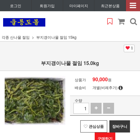
로그인
회원가입
마이페이지
최근본상품
각종 산나물 절임
부지갱이나물 절임 15kg
1
부지갱이나물 절임 15.0kg
90,000
상품가
원
배송비
개별(비례추가)
수량
관심상품
장바구니
구매하기