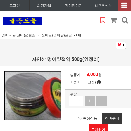
로그인
회원가입
마이페이지
최근본상품
명이나물(산마늘)절임
산마늘(명이앞)절임 500g
1
자연산 명이잎절임 500g(잎정리)
9,000
상품가
원
배송비
(고정)
수량
관심상품
장바구니
구매하기