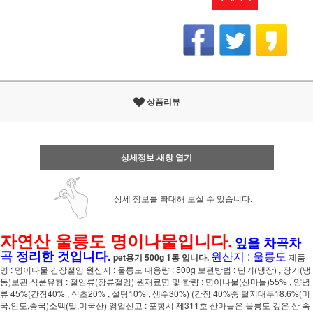
상품리뷰
상세정보 새창 열기
상세 정보를 확대해 보실 수 있습니다.
자연산 울릉도 명이나물입니다.
잎을 차곡차
곡 정리한 것입니다.
원산지 : 울릉도
pet용기 500g 1통 입니다.
제품
명 : 명이나물 간장절임 원산지 : 울릉도 내용량 : 500g 보관방법 : 단기(냉장) , 장기(냉
동)보관 식품유형 : 절임류(장류절임) 원재료명 및 함량 : 명이나물(산마늘)55% , 양념
류 45%(간장40% , 식초20% , 설탕10% , 생수30%) (간장 40%중 탈지대두18.6%(미
국,인도,중국)소맥(밀,미국산) 영업신고 : 포항시 제311호 산마늘은 울릉도 깊은 산 속