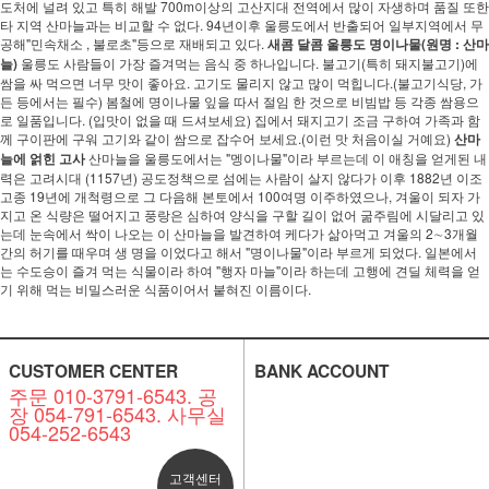
도처에 널려 있고 특히 해발 700m이상의 고산지대 전역에서 많이 자생하며 품질 또한
타 지역 산마늘과는 비교할 수 없다. 94년이후 울릉도에서 반출되어 일부지역에서 무
공해"민속채소 , 불로초"등으로 재배되고 있다.
새콤 달콤 울릉도 명이나물(원명 : 산마
늘)
울릉도 사람들이 가장 즐겨먹는 음식 중 하나입니다. 불고기(특히 돼지불고기)에
쌈을 싸 먹으면 너무 맛이 좋아요. 고기도 물리지 않고 많이 먹힙니다.(불고기식당, 가
든 등에서는 필수) 봄철에 명이나물 잎을 따서 절임 한 것으로 비빔밥 등 각종 쌈용으
로 일품입니다. (입맛이 없을 때 드셔보세요) 집에서 돼지고기 조금 구하여 가족과 함
께 구이판에 구워 고기와 같이 쌈으로 잡수어 보세요.(이런 맛 처음이실 거예요)
산마
늘에 얽힌 고사
산마늘을 울릉도에서는 "멩이나물"이라 부르는데 이 애칭을 얻게된 내
력은 고려시대 (1157년) 공도정책으로 섬에는 사람이 살지 않다가 이후 1882년 이조
고종 19년에 개척령으로 그 다음해 본토에서 100여명 이주하였으나, 겨울이 되자 가
지고 온 식량은 떨어지고 풍랑은 심하여 양식을 구할 길이 없어 굶주림에 시달리고 있
는데 눈속에서 싹이 나오는 이 산마늘을 발견하여 케다가 삶아먹고 겨울의 2∼3개월
간의 허기를 때우며 생 명을 이었다고 해서 "명이나물"이라 부르게 되었다. 일본에서
는 수도승이 즐겨 먹는 식물이라 하여 "행자 마늘"이라 하는데 고행에 견딜 체력을 얻
기 위해 먹는 비밀스러운 식품이어서 붙혀진 이름이다.
CUSTOMER CENTER
BANK ACCOUNT
주문 010-3791-6543. 공
장 054-791-6543. 사무실
054-252-6543
고객센터