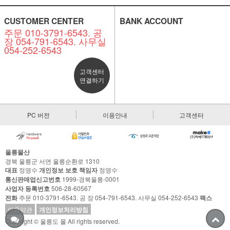
CUSTOMER CENTER
BANK ACCOUNT
주문 010-3791-6543. 공
장 054-791-6543. 사무실
054-252-6543
고객센터
연결하기
PC 버전
이용안내
고객센터
울릉물산
경북 울릉군 서면 울릉순환로 1310
대표
정영수
개인정보 보호 책임자
정영수
통신판매업신고번호
1999-경북울릉-0001
사업자 등록번호
506-28-60567
전화
주문 010-3791-6543. 공 장 054-791-6543. 사무실 054-252-6543
팩스
이용약관
개인정보처리방침
Copyright © 울릉도 몰 All rights reserved.