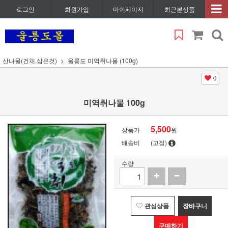
로그인
회원가입
마이페이지
최근본상품
산나물(건채,삶은것)
울릉도 미역취나물 (100g)
0
미역취나물 100g
5,500
상품가
원
배송비
(고정)
수량
관심상품
장바구니
구매하기