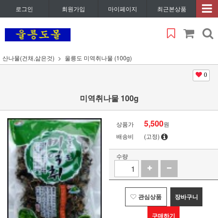
로그인
회원가입
마이페이지
최근본상품
산나물(건채,삶은것)
울릉도 미역취나물 (100g)
0
미역취나물 100g
5,500
상품가
원
배송비
(고정)
수량
관심상품
장바구니
구매하기