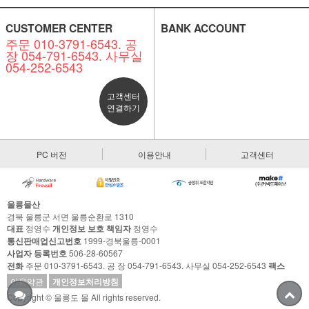
CUSTOMER CENTER
BANK ACCOUNT
주문 010-3791-6543. 공
장 054-791-6543. 사무실
054-252-6543
고객센터
연결하기
PC 버전
이용안내
고객센터
울릉물산
경북 울릉군 서면 울릉순환로 1310
대표
정영수
개인정보 보호 책임자
정영수
통신판매업신고번호
1999-경북울릉-0001
사업자 등록번호
506-28-60567
전화
주문 010-3791-6543. 공 장 054-791-6543. 사무실 054-252-6543
팩스
이용약관
개인정보처리방침
Copyright © 울릉도 몰 All rights reserved.