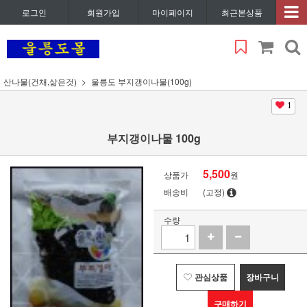
로그인
회원가입
마이페이지
최근본상품
산나물(건채,삶은것)
울릉도 부지갱이나물(100g)
1
부지갱이나물 100g
5,500
상품가
원
배송비
(고정)
수량
관심상품
장바구니
구매하기