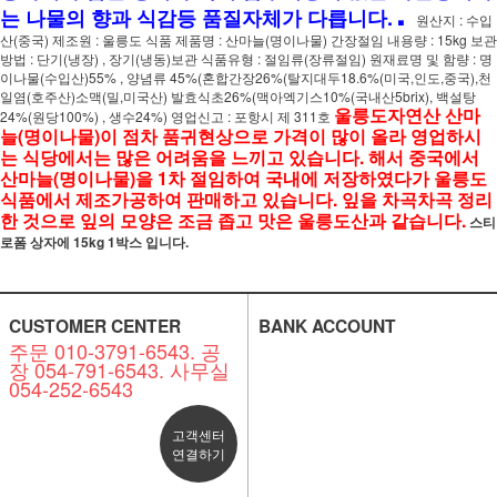
.
는 나물의 향과 식감등 품질자체가 다릅니다.
원산지 : 수입
산(중국) 제조원 : 울릉도 식품 제품명 : 산마늘(명이나물) 간장절임 내용량 : 15kg 보관
방법 : 단기(냉장) , 장기(냉동)보관 식품유형 : 절임류(장류절임) 원재료명 및 함량 : 명
이나물(수입산)55% , 양념류 45%(혼합간장26%(탈지대두18.6%(미국,인도,중국),천
일염(호주산)소맥(밀,미국산) 발효식초26%(맥아엑기스10%(국내산5brix), 백설탕
울릉도자연산 산마
24%(원당100%) , 생수24%) 영업신고 : 포항시 제 311호
늘(명이나물)이 점차 품귀현상으로 가격이 많이 올라 영업하시
는 식당에서는 많은 어려움을 느끼고 있습니다. 해서 중국에서
산마늘(명이나물)을 1차 절임하여 국내에 저장하였다가 울릉도
식품에서 제조가공하여 판매하고 있습니다. 잎을 차곡차곡 정리
한 것으로 잎의 모양은 조금 좁고 맛은 울릉도산과 같습니다.
스티
로폼 상자에 15kg 1박스 입니다.
CUSTOMER CENTER
BANK ACCOUNT
주문 010-3791-6543. 공
장 054-791-6543. 사무실
054-252-6543
고객센터
연결하기