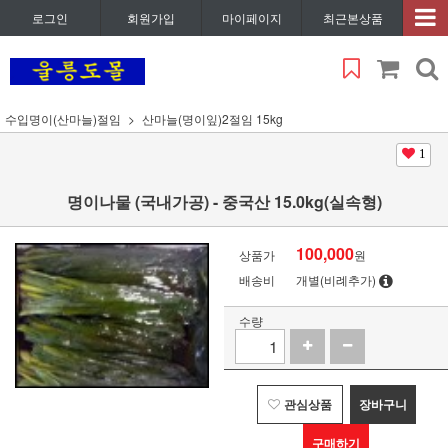
로그인
회원가입
마이페이지
최근본상품
수입명이(산마늘)절임
산마늘(명이잎)2절임 15kg
1
명이나물 (국내가공) - 중국산 15.0kg(실속형)
100,000
상품가
원
배송비
개별(비례추가)
수량
관심상품
장바구니
구매하기