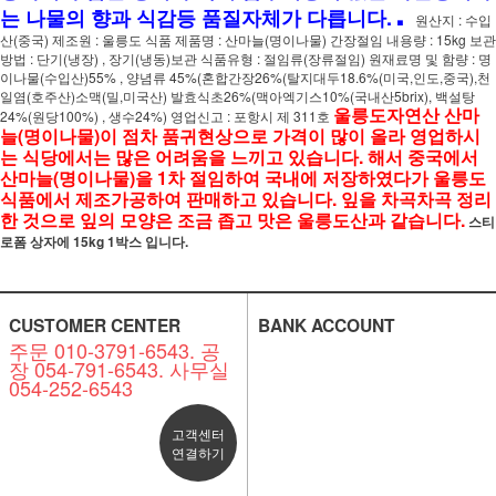
.
는 나물의 향과 식감등 품질자체가 다릅니다.
원산지 : 수입
산(중국) 제조원 : 울릉도 식품 제품명 : 산마늘(명이나물) 간장절임 내용량 : 15kg 보관
방법 : 단기(냉장) , 장기(냉동)보관 식품유형 : 절임류(장류절임) 원재료명 및 함량 : 명
이나물(수입산)55% , 양념류 45%(혼합간장26%(탈지대두18.6%(미국,인도,중국),천
일염(호주산)소맥(밀,미국산) 발효식초26%(맥아엑기스10%(국내산5brix), 백설탕
울릉도자연산 산마
24%(원당100%) , 생수24%) 영업신고 : 포항시 제 311호
늘(명이나물)이 점차 품귀현상으로 가격이 많이 올라 영업하시
는 식당에서는 많은 어려움을 느끼고 있습니다. 해서 중국에서
산마늘(명이나물)을 1차 절임하여 국내에 저장하였다가 울릉도
식품에서 제조가공하여 판매하고 있습니다. 잎을 차곡차곡 정리
한 것으로 잎의 모양은 조금 좁고 맛은 울릉도산과 같습니다.
스티
로폼 상자에 15kg 1박스 입니다.
CUSTOMER CENTER
BANK ACCOUNT
주문 010-3791-6543. 공
장 054-791-6543. 사무실
054-252-6543
고객센터
연결하기