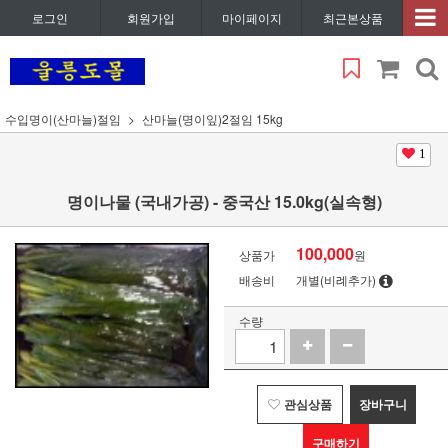
로그인
회원가입
마이페이지
최근본상품
수입명이(산마늘)절임
산마늘(명이잎)2절임 15kg
1
명이나물 (국내가공) - 중국산 15.0kg(실속형)
100,000
상품가
원
배송비
개별(비례추가)
수량
관심상품
장바구니
구매하기