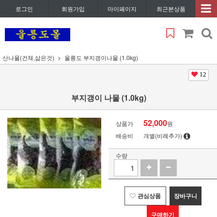
로그인
회원가입
마이페이지
최근본상품
산나물(건채,삶은것)
울릉도 부지갱이나물 (1.0kg)
12
부지갱이 나물 (1.0kg)
52,000
상품가
원
배송비
개별(비례추가)
수량
관심상품
장바구니
구매하기