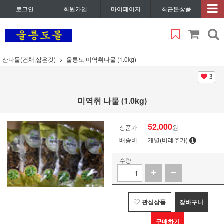
로그인
회원가입
마이페이지
최근본상품
산나물(건채,삶은것)
울릉도 미역취나물 (1.0kg)
3
미역취 나물 (1.0kg)
52,000
상품가
원
배송비
개별(비례추가)
수량
관심상품
장바구니
구매하기