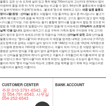
울릉도 깊은 산 속 도처에 널려 있고 특히 해발 700m이상의 고산지대 전역에서 많이
자생하며 품질 또한 타 지역 산마늘과는 비교할 수 없다. 94년이후 울릉도에서 반출되
어 일부지역에서 무공해"민속채소 , 불로초"등으로 재배되고 있다.
새콤 달콤 울릉도
명이나물(원명 : 산마늘)
울릉도 사람들이 가장 즐겨먹는 음식 중 하나입니다. 불고기
(특히 돼지불고기)에 쌈을 싸 먹으면 너무 맛이 좋아요. 고기도 물리지 않고 많이 먹힙
니다.(불고기식당, 가든 등에서는 필수) 봄철에 명이나물 잎을 따서 절임 한 것으로 비
빔밥 등 각종 쌈용으로 일품입니다. (입맛이 없을 때 드셔보세요)
250g짜리 소포장 비
닐팩 12봉 입니다.
집에서 돼지고기 조금 구하여 가족과 함께 구이판에 구워 고기와
같이 쌈으로 잡수어 보세요.(이런 맛 처음이실 거예요)
산마늘에 얽힌 고사
산마늘을
울릉도에서는 "멩이나물"이라 부르는데 이 애칭을 얻게된 내력은 고려시대 (1157년)
공도정책으로 섬에는 사람이 살지 않다가 이후 1882년 이조고종 19년에 개척령으로
그 다음해 본토에서 100여명 이주하였으나, 겨울이 되자 가지고 온 식량은 떨어지고
풍랑은 심하여 양식을 구할 길이 없어 굶주림에 시달리고 있는데 눈속에서 싹이 나오
는 이 산마늘을 발견하여 케다가 삶아먹고 겨울의 2∼3개월간의 허기를 때우며 생 명
을 이었다고 해서 "명이나물"이라 부르게 되었다. 일본에서는 수도승이 즐겨 먹는 식
물이라 하여 "행자 마늘"이라 하는데 고행에 견딜 체력을 얻기 위해 먹는 비밀스러운
식품이어서 붙혀진 이름이다.
CUSTOMER CENTER
BANK ACCOUNT
주문 010-3791-6543. 공
장 054-791-6543. 사무실
054-252-6543