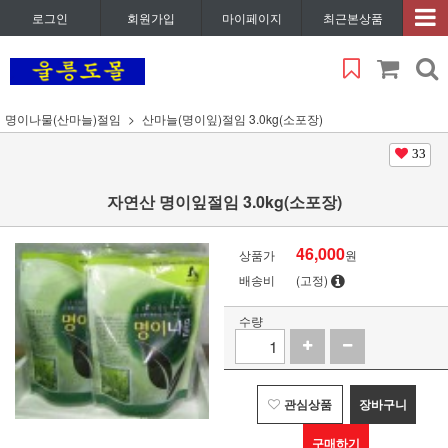
로그인
회원가입
마이페이지
최근본상품
명이나물(산마늘)절임
산마늘(명이잎)절임 3.0kg(소포장)
33
자연산 명이잎절임 3.0kg(소포장)
46,000
상품가
원
배송비
(고정)
수량
관심상품
장바구니
구매하기