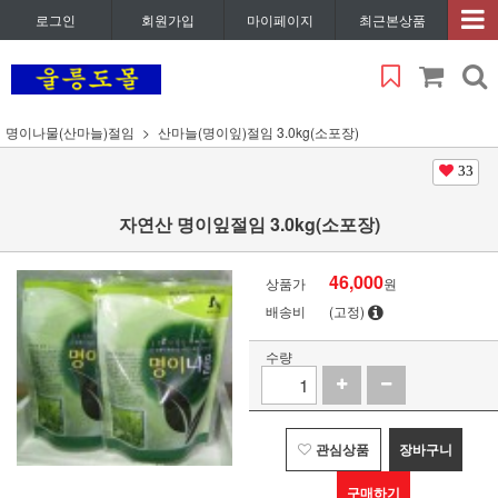
로그인
회원가입
마이페이지
최근본상품
명이나물(산마늘)절임
산마늘(명이잎)절임 3.0kg(소포장)
33
자연산 명이잎절임 3.0kg(소포장)
46,000
상품가
원
배송비
(고정)
수량
관심상품
장바구니
구매하기