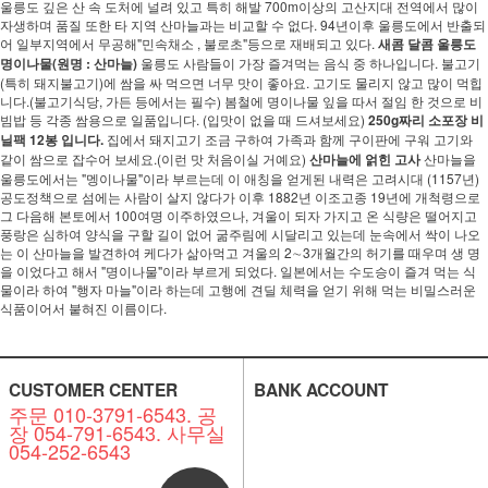
울릉도 깊은 산 속 도처에 널려 있고 특히 해발 700m이상의 고산지대 전역에서 많이
자생하며 품질 또한 타 지역 산마늘과는 비교할 수 없다. 94년이후 울릉도에서 반출되
어 일부지역에서 무공해"민속채소 , 불로초"등으로 재배되고 있다.
새콤 달콤 울릉도
명이나물(원명 : 산마늘)
울릉도 사람들이 가장 즐겨먹는 음식 중 하나입니다. 불고기
(특히 돼지불고기)에 쌈을 싸 먹으면 너무 맛이 좋아요. 고기도 물리지 않고 많이 먹힙
니다.(불고기식당, 가든 등에서는 필수) 봄철에 명이나물 잎을 따서 절임 한 것으로 비
빔밥 등 각종 쌈용으로 일품입니다. (입맛이 없을 때 드셔보세요)
250g짜리 소포장 비
닐팩 12봉 입니다.
집에서 돼지고기 조금 구하여 가족과 함께 구이판에 구워 고기와
같이 쌈으로 잡수어 보세요.(이런 맛 처음이실 거예요)
산마늘에 얽힌 고사
산마늘을
울릉도에서는 "멩이나물"이라 부르는데 이 애칭을 얻게된 내력은 고려시대 (1157년)
공도정책으로 섬에는 사람이 살지 않다가 이후 1882년 이조고종 19년에 개척령으로
그 다음해 본토에서 100여명 이주하였으나, 겨울이 되자 가지고 온 식량은 떨어지고
풍랑은 심하여 양식을 구할 길이 없어 굶주림에 시달리고 있는데 눈속에서 싹이 나오
는 이 산마늘을 발견하여 케다가 삶아먹고 겨울의 2∼3개월간의 허기를 때우며 생 명
을 이었다고 해서 "명이나물"이라 부르게 되었다. 일본에서는 수도승이 즐겨 먹는 식
물이라 하여 "행자 마늘"이라 하는데 고행에 견딜 체력을 얻기 위해 먹는 비밀스러운
식품이어서 붙혀진 이름이다.
CUSTOMER CENTER
BANK ACCOUNT
주문 010-3791-6543. 공
장 054-791-6543. 사무실
054-252-6543