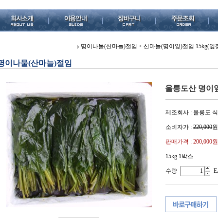
명이나물(산마늘)절임
>
산마늘(명이잎)절임 15kg(잎
명이나물(산마늘)절임
울릉도산 명이잎절
제조회사 : 울릉도 
소비자가 :
220,000
원
판매가격 :
200,000원
15kg 1박스
수량
E