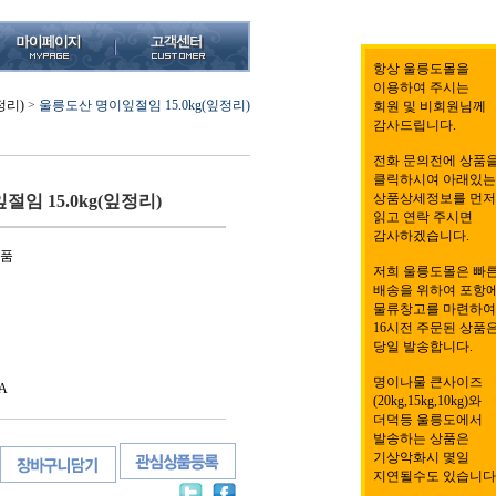
항상 울릉도몰을
이용하여 주시는
정리)
>
울릉도산 명이잎절임 15.0kg(잎정리)
회원 및 비회원님께
감사드립니다.
전화 문의전에 상품
클릭하시여 아래있는
상품상세정보를 먼저
임 15.0kg(잎정리)
읽고 연락 주시면
감사하겠습니다.
식품
저희 울릉도몰은 빠
배송을 위하여 포항
물류창고를 마련하여
16시전 주문된 상품
당일 발송합니다.
명이나물 큰사이즈
A
(20kg,15kg,10kg)와
더덕등 울릉도에서
발송하는 상품은
기상악화시 몇일
지연될수도 있습니다