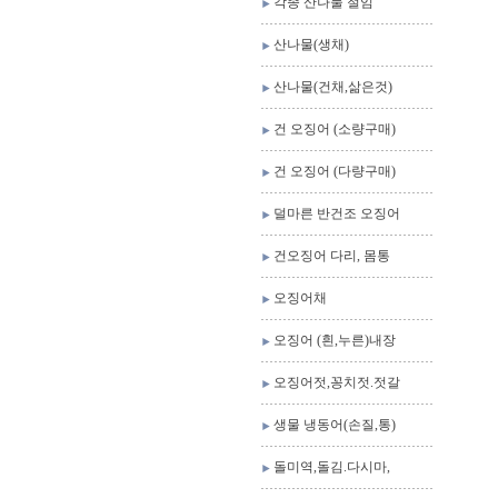
각종 산나물 절임
산나물(생채)
산나물(건채,삶은것)
건 오징어 (소량구매)
건 오징어 (다량구매)
덜마른 반건조 오징어
건오징어 다리, 몸통
오징어채
오징어 (흰,누른)내장
오징어젓,꽁치젓.젓갈
생물 냉동어(손질,통)
돌미역,돌김.다시마,