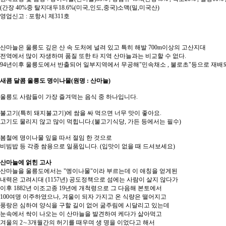
(간장 40%중 탈지대두18.6%(미국,인도,중국)소맥(밀,미국산)
영업신고 : 포항시 제311호
산마늘은 울릉도 깊은 산 속 도처에 널려 있고 특히 해발 700m이상의 고산지대
전역에서 많이 자생하며 품질 또한 타 지역 산마늘과는 비교할 수 없다.
94년이후 울릉도에서 반출되어 일부지역에서 무공해"민속채소 , 불로초"등으로 재배되
새콤 달콤 울릉도 명이나물(원명 : 산마늘)
울릉도 사람들이 가장 즐겨먹는 음식 중 하나입니다.
불고기(특히 돼지불고기)에 쌈을 싸 먹으면 너무 맛이 좋아요.
고기도 물리지 않고 많이 먹힙니다.(불고기식당, 가든 등에서는 필수)
봄철에 명이나물 잎을 따서 절임 한 것으로
비빔밥 등 각종 쌈용으로 일품입니다. (입맛이 없을 때 드셔보세요)
산마늘에 얽힌 고사
산마늘을 울릉도에서는 "멩이나물"이라 부르는데 이 애칭을 얻게된
내력은 고려시대 (1157년) 공도정책으로 섬에는 사람이 살지 않다가
이후 1882년 이조고종 19년에 개척령으로 그 다음해 본토에서
100여명 이주하였으나, 겨울이 되자 가지고 온 식량은 떨어지고
풍랑은 심하여 양식을 구할 길이 없어 굶주림에 시달리고 있는데
눈속에서 싹이 나오는 이 산마늘을 발견하여 케다가 삶아먹고
겨울의 2∼3개월간의 허기를 때우며 생 명을 이었다고 해서