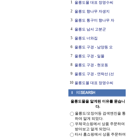
1
울릉도몰 대표 정영수씨
2
울릉도 향나무 자생지
3
울릉도 통구미 향나무 자
4
울릉도 남서 고분군
5
울릉도 너와집
6
울릉도 구경 - 남양동 오
7
울릉도 구경 - 일몰
8
울릉도 구경 - 현포동
9
울릉도 구경 - 연락선 (선
10
울릉도몰 대표 정영수씨
울릉도몰을 알게된 이유를 묻습니
다.
울릉도/오징어등 검색엔진을 통
하여 알게 되었다.
우체국쇼핑에서 상품 주문하여
받아보고 알게 되었다.
타사 홈쇼핑에서 상품 주문하여