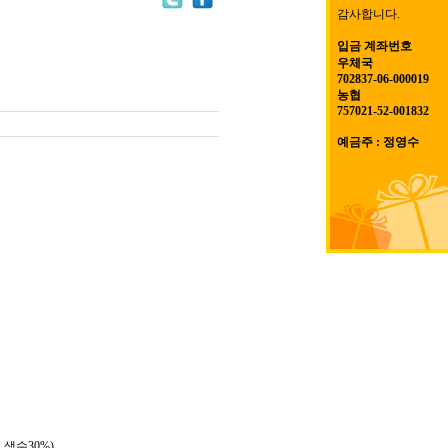
감사합니다.
입금 계좌번호
우체국
702837-06-000019
농협
757021-52-001832
예금주 : 정영수
 생수30%)