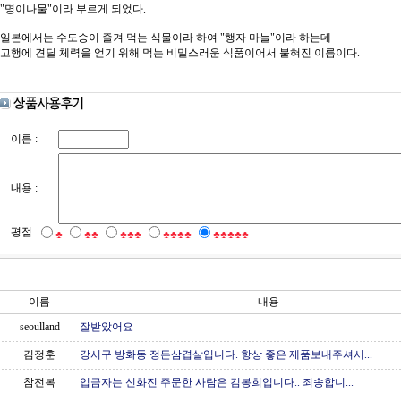
"명이나물"이라 부르게 되었다.
일본에서는 수도승이 즐겨 먹는 식물이라 하여 "행자 마늘"이라 하는데
고행에 견딜 체력을 얻기 위해 먹는 비밀스러운 식품이어서 붙혀진 이름이다.
이름 :
내용 :
평점
♣
♣♣
♣♣♣
♣♣♣♣
♣♣♣♣♣
이름
내용
seoulland
잘받았어요
김정훈
강서구 방화동 정든삼겹살입니다. 항상 좋은 제품보내주셔서...
참전복
입금자는 신화진 주문한 사람은 김봉희입니다.. 죄송합니...