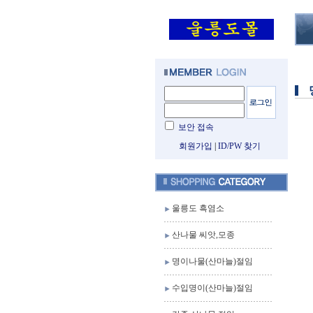
보안 접속
회원가입
|
ID/PW 찾기
울릉도 흑염소
산나물 씨앗,모종
명이나물(산마늘)절임
수입명이(산마늘)절임