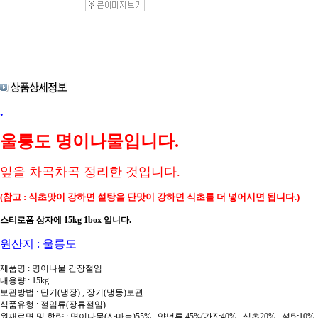
.
울릉도 명이나물입니다.
잎을 차곡차곡 정리한 것입니다.
(참고 : 식초맛이 강하면 설탕을 단맛이 강하면 식초를 더 넣어시면 됩니다.)
스티로폼 상자에 15kg 1box 입니다.
원산지 : 울릉도
제품명 : 명이나물 간장절임
내용량 : 15kg
보관방법 : 단기(냉장) , 장기(냉동)보관
식품유형 : 절임류(장류절임)
원재료명 및 함량 : 명이나물(산마늘)55% , 양념류 45%(간장40% , 식초20% , 설탕10% ,