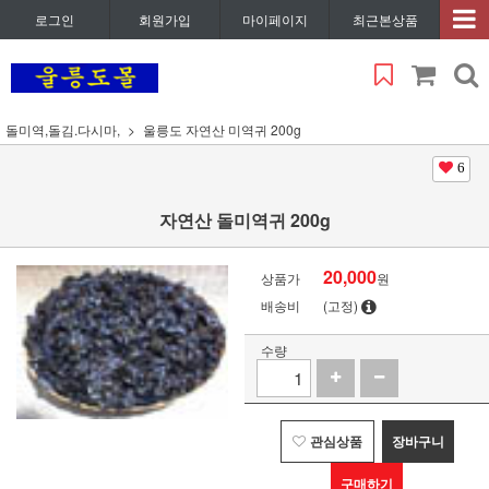
로그인
회원가입
마이페이지
최근본상품
돌미역,돌김.다시마,
울릉도 자연산 미역귀 200g
6
자연산 돌미역귀 200g
20,000
상품가
원
배송비
(고정)
수량
관심상품
장바구니
구매하기