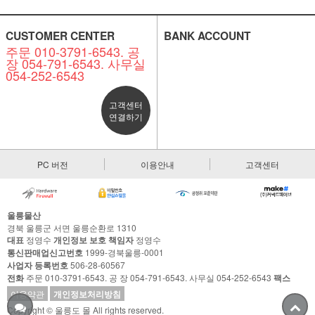
CUSTOMER CENTER
BANK ACCOUNT
주문 010-3791-6543. 공
장 054-791-6543. 사무실
054-252-6543
고객센터
연결하기
PC 버전
이용안내
고객센터
울릉물산
경북 울릉군 서면 울릉순환로 1310
대표
정영수
개인정보 보호 책임자
정영수
통신판매업신고번호
1999-경북울릉-0001
사업자 등록번호
506-28-60567
전화
주문 010-3791-6543. 공 장 054-791-6543. 사무실 054-252-6543
팩스
이용약관
개인정보처리방침
Copyright © 울릉도 몰 All rights reserved.