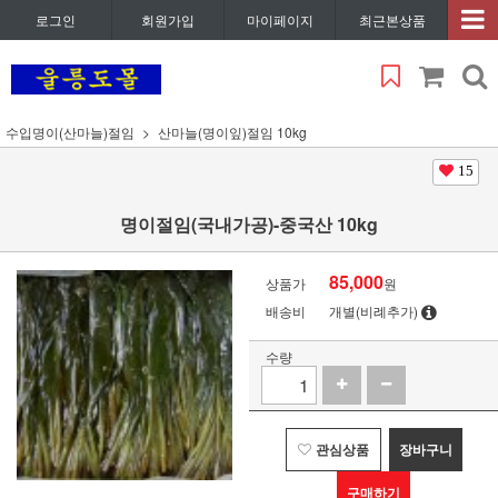
로그인
회원가입
마이페이지
최근본상품
수입명이(산마늘)절임
산마늘(명이잎)절임 10kg
15
명이절임(국내가공)-중국산 10kg
85,000
상품가
원
배송비
개별(비례추가)
수량
관심상품
장바구니
구매하기