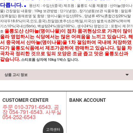
.
다릅니다.
원산지 : 수입산(중국) 제조원 : 울릉도 식품 제품명 : 산마늘(명이나
물) 간장절임 내용량 : 10kg 보관방법 : 단기(냉장) , 장기(냉동)보관 식품유형 : 절임류
(장류절임) 원재료명 및 함량 : 명이나물(수입산)55% , 양념류 45%(혼합간장26%(탈
지대두18.6%(미국,인도,중국),천일염(호주산)소맥(밀,미국산) 발효식초26%(맥아엑
기스10%(국내산5brix), 백설탕24%(원당100%) , 생수24%) 영업신고 : 포항시 제 311
울릉도산 산마늘(명이나물)이 점차 품귀현상으로 가격이 많이
호
올라 영업하시는 식당에서는 많은 어려움을 느끼고 있습니다. 해
서 중국에서 산마늘(명이나물)을 1차 절임하여 국내에 저장하였
다가 울릉도식품에서 제조가공하여 판매하고 있습니다. 잎을 차
곡차곡 정리한 것으로 잎의 모양은 조금 좁고 맛은 울릉도산과
같습니다.
스티로폼 상자에 10kg 1박스 입니다.
상품 고시 정보
CUSTOMER CENTER
BANK ACCOUNT
주문 010-3791-6543. 공
장 054-791-6543. 사무실
054-252-6543
고객센터