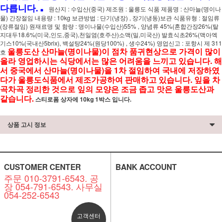
.
다릅니다.
원산지 : 수입산(중국) 제조원 : 울릉도 식품 제품명 : 산마늘(명이나
물) 간장절임 내용량 : 10kg 보관방법 : 단기(냉장) , 장기(냉동)보관 식품유형 : 절임류
(장류절임) 원재료명 및 함량 : 명이나물(수입산)55% , 양념류 45%(혼합간장26%(탈
지대두18.6%(미국,인도,중국),천일염(호주산)소맥(밀,미국산) 발효식초26%(맥아엑
기스10%(국내산5brix), 백설탕24%(원당100%) , 생수24%) 영업신고 : 포항시 제 311
울릉도산 산마늘(명이나물)이 점차 품귀현상으로 가격이 많이
호
올라 영업하시는 식당에서는 많은 어려움을 느끼고 있습니다. 해
서 중국에서 산마늘(명이나물)을 1차 절임하여 국내에 저장하였
다가 울릉도식품에서 제조가공하여 판매하고 있습니다. 잎을 차
곡차곡 정리한 것으로 잎의 모양은 조금 좁고 맛은 울릉도산과
같습니다.
스티로폼 상자에 10kg 1박스 입니다.
상품 고시 정보
CUSTOMER CENTER
BANK ACCOUNT
주문 010-3791-6543. 공
장 054-791-6543. 사무실
054-252-6543
고객센터