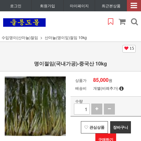
로그인
회원가입
마이페이지
최근본상품
수입명이(산마늘)절임
산마늘(명이잎)절임 10kg
15
명이절임(국내가공)-중국산 10kg
85,000
상품가
원
배송비
개별(비례추가)
수량
관심상품
장바구니
구매하기