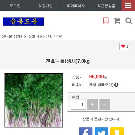
로그인
회원가입
마이페이지
최근본상품
산나물(생채)
전호나물(생채) 7.0kg
1
전호나물(생채)7.0kg
95,000
상품가
원
배송비
개별(비례추가)
수량
상품이 품절되었습니다.