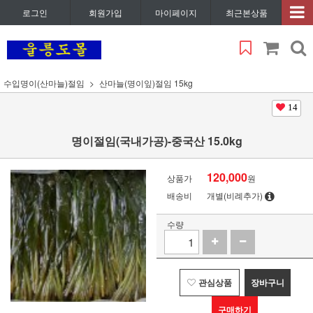
로그인
회원가입
마이페이지
최근본상품
수입명이(산마늘)절임
산마늘(명이잎)절임 15kg
14
명이절임(국내가공)-중국산 15.0kg
120,000
상품가
원
배송비
개별(비례추가)
수량
관심상품
장바구니
구매하기