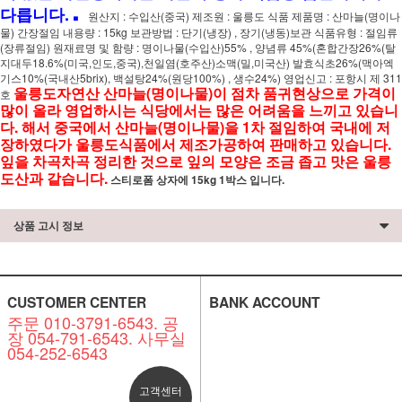
.
다릅니다.
원산지 : 수입산(중국) 제조원 : 울릉도 식품 제품명 : 산마늘(명이나
물) 간장절임 내용량 : 15kg 보관방법 : 단기(냉장) , 장기(냉동)보관 식품유형 : 절임류
(장류절임) 원재료명 및 함량 : 명이나물(수입산)55% , 양념류 45%(혼합간장26%(탈
지대두18.6%(미국,인도,중국),천일염(호주산)소맥(밀,미국산) 발효식초26%(맥아엑
기스10%(국내산5brix), 백설탕24%(원당100%) , 생수24%) 영업신고 : 포항시 제 311
울릉도자연산 산마늘(명이나물)이 점차 품귀현상으로 가격이
호
많이 올라 영업하시는 식당에서는 많은 어려움을 느끼고 있습니
다. 해서 중국에서 산마늘(명이나물)을 1차 절임하여 국내에 저
장하였다가 울릉도식품에서 제조가공하여 판매하고 있습니다.
잎을 차곡차곡 정리한 것으로 잎의 모양은 조금 좁고 맛은 울릉
도산과 같습니다.
스티로폼 상자에 15kg 1박스 입니다.
상품 고시 정보
CUSTOMER CENTER
BANK ACCOUNT
주문 010-3791-6543. 공
장 054-791-6543. 사무실
054-252-6543
고객센터