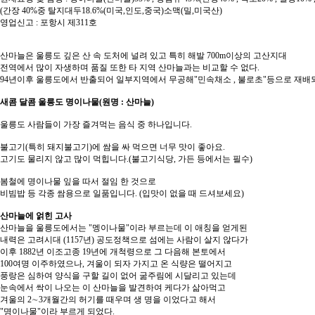
(간장 40%중 탈지대두18.6%(미국,인도,중국)소맥(밀,미국산)
영업신고 : 포항시 제311호
산마늘은 울릉도 깊은 산 속 도처에 널려 있고 특히 해발 700m이상의 고산지대
전역에서 많이 자생하며 품질 또한 타 지역 산마늘과는 비교할 수 없다.
94년이후 울릉도에서 반출되어 일부지역에서 무공해"민속채소 , 불로초"등으로 재배되
새콤 달콤 울릉도 명이나물(원명 : 산마늘)
울릉도 사람들이 가장 즐겨먹는 음식 중 하나입니다.
불고기(특히 돼지불고기)에 쌈을 싸 먹으면 너무 맛이 좋아요.
고기도 물리지 않고 많이 먹힙니다.(불고기식당, 가든 등에서는 필수)
봄철에 명이나물 잎을 따서 절임 한 것으로
비빔밥 등 각종 쌈용으로 일품입니다. (입맛이 없을 때 드셔보세요)
산마늘에 얽힌 고사
산마늘을 울릉도에서는 "멩이나물"이라 부르는데 이 애칭을 얻게된
내력은 고려시대 (1157년) 공도정책으로 섬에는 사람이 살지 않다가
이후 1882년 이조고종 19년에 개척령으로 그 다음해 본토에서
100여명 이주하였으나, 겨울이 되자 가지고 온 식량은 떨어지고
풍랑은 심하여 양식을 구할 길이 없어 굶주림에 시달리고 있는데
눈속에서 싹이 나오는 이 산마늘을 발견하여 케다가 삶아먹고
겨울의 2∼3개월간의 허기를 때우며 생 명을 이었다고 해서
"명이나물"이라 부르게 되었다.