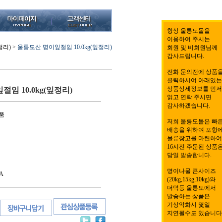
항상 울릉도몰을
이용하여 주시는
정리)
>
울릉도산 명이잎절임 10.0kg(잎정리)
회원 및 비회원님께
감사드립니다.
전화 문의전에 상품
클릭하시여 아래있는
상품상세정보를 먼저
임 10.0kg(잎정리)
읽고 연락 주시면
감사하겠습니다.
품
저희 울릉도몰은 빠
배송을 위하여 포항
물류창고를 마련하여
16시전 주문된 상품
당일 발송합니다.
명이나물 큰사이즈
A
(20kg,15kg,10kg)와
더덕등 울릉도에서
발송하는 상품은
기상악화시 몇일
지연될수도 있습니다