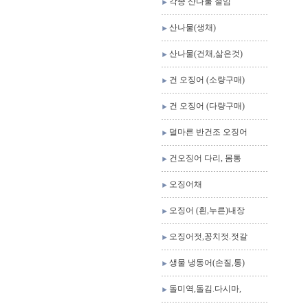
각종 산나물 절임
산나물(생채)
산나물(건채,삶은것)
건 오징어 (소량구매)
건 오징어 (다량구매)
덜마른 반건조 오징어
건오징어 다리, 몸통
오징어채
오징어 (흰,누른)내장
오징어젓,꽁치젓.젓갈
생물 냉동어(손질,통)
돌미역,돌김.다시마,