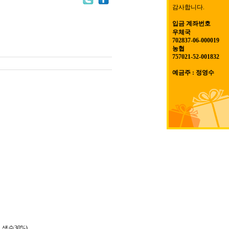
감사합니다.
입금 계좌번호
우체국
702837-06-000019
농협
757021-52-001832
예금주 : 정영수
 생수30%)