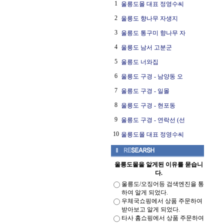
1
울릉도몰 대표 정영수씨
2
울릉도 향나무 자생지
3
울릉도 통구미 향나무 자
4
울릉도 남서 고분군
5
울릉도 너와집
6
울릉도 구경 - 남양동 오
7
울릉도 구경 - 일몰
8
울릉도 구경 - 현포동
9
울릉도 구경 - 연락선 (선
10
울릉도몰 대표 정영수씨
울릉도몰을 알게된 이유를 묻습니
다.
울릉도/오징어등 검색엔진을 통
하여 알게 되었다.
우체국쇼핑에서 상품 주문하여
받아보고 알게 되었다.
타사 홈쇼핑에서 상품 주문하여