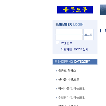
보안 접속
회원가입
|
ID/PW 찾기
울릉도 흑염소
산나물 씨앗,모종
명이나물(산마늘)절임
수입명이(산마늘)절임