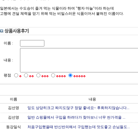
일본에서는 수도승이 즐겨 먹는 식물이라 하여 "행자 마늘"이라 하는데
고행에 견딜 체력을 얻기 위해 먹는 비밀스러운 식품이어서 붙혀진 이름이다.
이름 :
내용 :
평점
♣
♣♣
♣♣♣
♣♣♣♣
♣♣♣♣♣
이름
내용
김선영
잎도 상당히크고 짜지도않구 정말 좋네요~ 후회하지않습니다...
김선영
일반 쇼핑몰에서 구입을 하려다가 찾아보니 너무 싼가격을 ...
동강일식
처음구입했을때 반신반의해서 구입했는데 맛도좋고 손님들도...