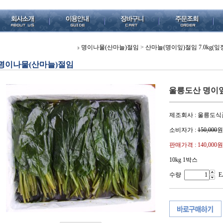
명이나물(산마늘)절임
>
산마늘(명이잎)절임 7.0kg(잎
명이나물(산마늘)절임
울릉도산 명이잎절
제조회사 : 울릉도식
소비자가 :
150,000
원
판매가격 :
140,000원
10kg 1박스
수량
E