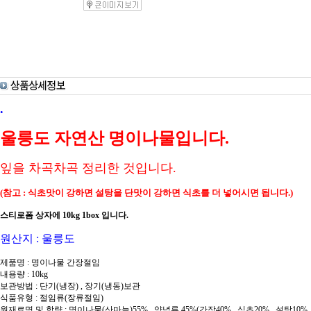
.
울릉도 자연산 명이나물입니다.
잎을 차곡차곡 정리한 것입니다.
(참고 : 식초맛이 강하면 설탕을 단맛이 강하면 식초를 더 넣어시면 됩니다.)
스티로폼 상자에 10kg 1box 입니다.
원산지 : 울릉도
제품명 : 명이나물 간장절임
내용량 : 10kg
보관방법 : 단기(냉장) , 장기(냉동)보관
식품유형 : 절임류(장류절임)
원재료명 및 함량 : 명이나물(산마늘)55% , 양념류 45%(간장40% , 식초20% , 설탕10% ,