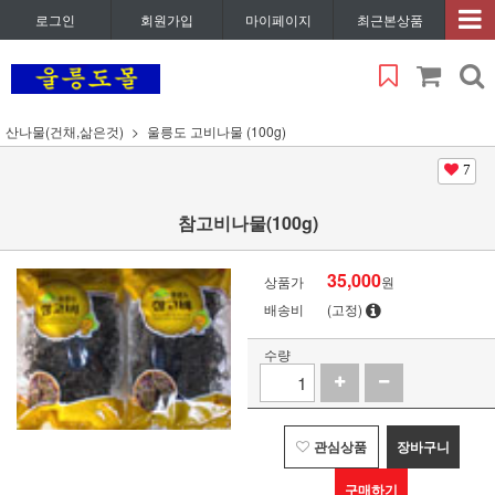
로그인
회원가입
마이페이지
최근본상품
산나물(건채,삶은것)
울릉도 고비나물 (100g)
7
참고비나물(100g)
35,000
상품가
원
배송비
(고정)
수량
관심상품
장바구니
구매하기