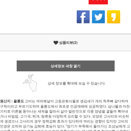
상품리뷰(2)
상세정보 새창 열기
상세 정보를 확대해 보실 수 있습니다.
원산지 : 울릉도
고비는 여러해살이 고등은화식물로 생김새가 개의 척추뼈 같다하여
구척이라고 부르기도하며 울릉도에서 최초로 인공재배에 성공하였다. 삼나물과 마찬
가지로 이른봄 돋아나는 새싹을 잘라서 삶아 말린것으로 각종 양념을 곁들여 뽁아내
거나 비빔밥, 고기국, 찌개, 탕류등 다양하게 요리할 수 있다. 모양은 고사리와 비슷하
게 생겼으나 고사리의 경우 정력감퇴 효과가 있다하여 꺼리는 경향이 있지만 고비의
인경은 오히려 성기능 감퇴에 효능이 있다. "양기가 부족해서 돌아가신 조상님에게 고
사리를 쓰는 것은 불효 이다" 라고 하여 울릉도에서는 제사때 주로 참고비를 사용한다.