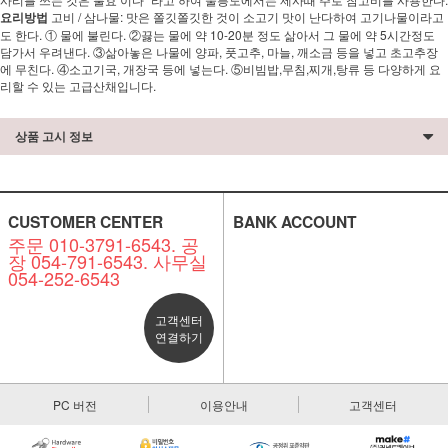
요리방법
고비 / 삼나물: 맛은 쫄깃쫄깃한 것이 소고기 맛이 난다하여 고기나물이라고
도 한다. ① 물에 불린다. ②끓는 물에 약 10-20분 정도 삶아서 그 물에 약 5시간정도
담가서 우려낸다. ③삶아놓은 나물에 양파, 풋고추, 마늘, 깨소금 등을 넣고 초고추장
에 무친다. ④소고기국, 개장국 등에 넣는다. ⑤비빔밥,무침,찌개,탕류 등 다양하게 요
리할 수 있는 고급산채입니다.
상품 고시 정보
CUSTOMER CENTER
BANK ACCOUNT
주문 010-3791-6543. 공
장 054-791-6543. 사무실
054-252-6543
고객센터
연결하기
PC 버전
이용안내
고객센터