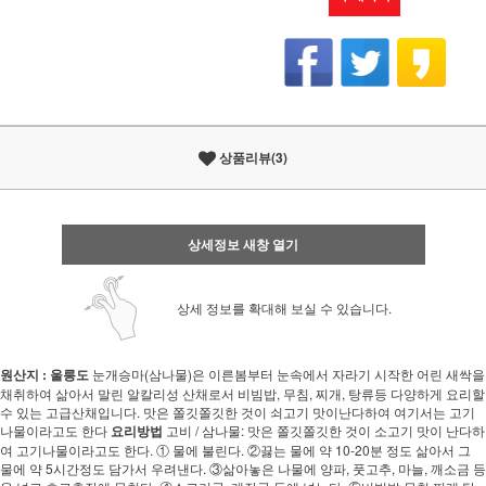
상품리뷰(3)
상세정보 새창 열기
상세 정보를 확대해 보실 수 있습니다.
원산지 : 울릉도
눈개승마(삼나물)은 이른봄부터 눈속에서 자라기 시작한 어린 새싹을
채취하여 삶아서 말린 알칼리성 산채로서 비빔밥, 무침, 찌개, 탕류등 다양하게 요리할
수 있는 고급산채입니다. 맛은 쫄깃쫄깃한 것이 쇠고기 맛이난다하여 여기서는 고기
나물이라고도 한다
요리방법
고비 / 삼나물: 맛은 쫄깃쫄깃한 것이 소고기 맛이 난다하
여 고기나물이라고도 한다. ① 물에 불린다. ②끓는 물에 약 10-20분 정도 삶아서 그
물에 약 5시간정도 담가서 우려낸다. ③삶아놓은 나물에 양파, 풋고추, 마늘, 깨소금 등