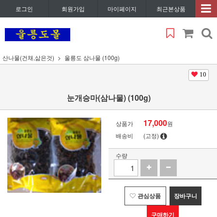
로그인
회원가입
마이페이지
최근본상품
산나물(건채,삶은것)
울릉도 삼나물 (100g)
10
눈개승마(삼나물) (100g)
17,000
상품가
원
배송비
(고정)
수량
관심상품
장바구니
구매하기