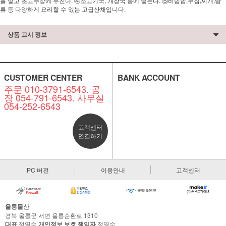
을 넣고 초고추장에 무친다. ④소고기국, 개장국 등에 넣는다. ⑤비빔밥,무침,찌개,탕
류 등 다양하게 요리할 수 있는 고급산채입니다.
상품 고시 정보
CUSTOMER CENTER
BANK ACCOUNT
주문 010-3791-6543. 공
장 054-791-6543. 사무실
054-252-6543
고객센터
연결하기
PC 버전
이용안내
고객센터
울릉물산
경북 울릉군 서면 울릉순환로 1310
대표
정영수
개인정보 보호 책임자
정영수