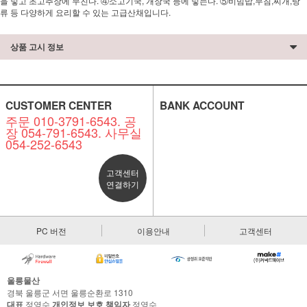
을 넣고 초고추장에 무친다. ④소고기국, 개장국 등에 넣는다. ⑤비빔밥,무침,찌개,탕
류 등 다양하게 요리할 수 있는 고급산채입니다.
상품 고시 정보
CUSTOMER CENTER
BANK ACCOUNT
주문 010-3791-6543. 공
장 054-791-6543. 사무실
054-252-6543
고객센터
연결하기
PC 버전
이용안내
고객센터
울릉물산
경북 울릉군 서면 울릉순환로 1310
대표
정영수
개인정보 보호 책임자
정영수