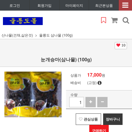
로그인
회원가입
마이페이지
최근본상품
산나물(건채,삶은것)
울릉도 삼나물 (100g)
10
눈개승마(삼나물) (100g)
17,000
상품가
원
배송비
(고정)
수량
관심상품
장바구니
구매하기