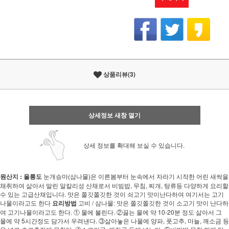
상품리뷰(3)
상세정보 새창 열기
상세 정보를 확대해 보실 수 있습니다.
원산지 : 울릉도
눈개승마(삼나물)은 이른봄부터 눈속에서 자라기 시작한 어린 새싹을
채취하여 삶아서 말린 알칼리성 산채로서 비빔밥, 무침, 찌개, 탕류등 다양하게 요리할
수 있는 고급산채입니다. 맛은 쫄깃쫄깃한 것이 쇠고기 맛이난다하여 여기서는 고기
나물이라고도 한다
요리방법
고비 / 삼나물: 맛은 쫄깃쫄깃한 것이 소고기 맛이 난다하
여 고기나물이라고도 한다. ① 물에 불린다. ②끓는 물에 약 10-20분 정도 삶아서 그
물에 약 5시간정도 담가서 우려낸다. ③삶아놓은 나물에 양파, 풋고추, 마늘, 깨소금 등