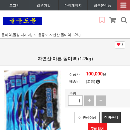
로그인
회원가입
마이페이지
최근본상품
돌미역,돌김.다시마,
울릉도 자연산 돌미역 1.2kg
8
자연산 마른 돌미역 (1.2kg)
100,000
상품가
원
배송비
(고정)
수량
관심상품
장바구니
구매하기