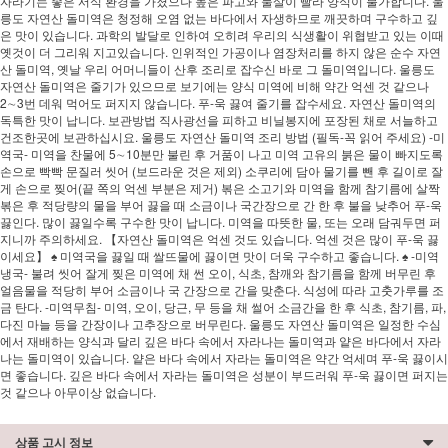
자라기는 좋은 서식 환경을 가졌으나 높은 파고와 물살이 빨라 양식이 불가합니다. 울
릉도 자연산 돌미역은 청정해 오염 없는 바다에서 자생하므로 깨끗하며 구수하고 깊
은 맛이 있습니다. 과학의 발달로 인하여 오히려 우리의 식생활이 위협받고 있는 이때
옛것이 더 그리워 지고있습니다. 인위적인 가공이나 염장처리를 하지 않은 순수 자연
산 돌미역, 옛날 우리 어머니들이 산후 조리로 잡수신 바로 그 돌미역입니다. 울릉도
자연산 돌미역은 줄기가 있으므로 보기에는 양식 미역에 비해 약간 억센 것 같으나
2∼3번 데워 먹어도 퍼지지 않습니다. 푸-욱 끓여 줄기를 잡수세요. 자연산 돌미역의
독특한 맛이 납니다. 보관방법 직사광선을 피하고 비닐봉지에 포장된 채로 서늘하고
건조한곳에 보관하십시요. 울릉도 자연산 돌미역 조리 방법 (필독-꼭 읽어 주세요) -미
역국- 미역을 찬물에 5∼10분만 불린 후 거품이 나고 미역 고유의 붉은 물이 빠지도록
손으로 빡빡 문질러 씻어 (보드라운 것은 제외) 소쿠리에 담아 물기를 뺀 후 길이로 잘
게 손으로 찢어(끝 쪽의 억센 부분은 제거) 볶은 소고기와 미역을 함께 참기름에 살짝
볶은 후 적당량의 물을 부어 끓을 때 소금이나 국간장으로 간 한 후 불을 낮추어 푸-욱
끓인다. 많이 끓일수록 구수한 맛이 납니다. 미역을 따뜻한 물, 또는 오래 담궈두면 퍼
지니까 주의하세요. 【자연산 돌미역은 억센 것도 있습니다. 억센 것은 많이 푸-욱 끓
이세요】 ♠ 미역국을 끓일 때 쌀뜨물에 끓이면 맛이 더욱 구수하고 좋습니다. ♠ -미역
냉국- 불려 씻어 잘게 찢은 미역에 채 썬 오이, 식초, 참깨와 참기름을 함께 버무린 후
얼음물을 적당히 부어 소금이나 국 간장으로 간을 맞춘다. 식성에 따라 고춧가루를 조
금 탄다. -미역무침- 미역, 오이, 당근, 무 등을 채 썰어 소금간을 한 후 식초, 참기름, 파,
다진 마늘 등을 간장이나 고추장으로 버무린다. 울릉도 자연산 돌미역은 일정한 수심
에서 재배하는 양식과 달리 깊은 바다 속에서 자라나는 돌미역과 얕은 바다에서 자라
나는 돌미역이 있습니다. 얕은 바다 속에서 자라는 돌미역은 약간 억세며 푸-욱 끓이시
면 좋습니다. 깊은 바다 속에서 자라는 돌미역은 성분이 부드러워 푸-욱 끓이면 퍼지는
것 같으나 아무이상 없습니다.
상품 고시 정보