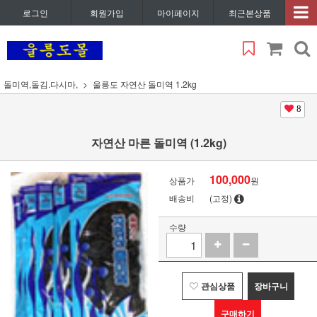
로그인
회원가입
마이페이지
최근본상품
돌미역,돌김.다시마,
울릉도 자연산 돌미역 1.2kg
8
자연산 마른 돌미역 (1.2kg)
100,000
상품가
원
배송비
(고정)
수량
관심상품
장바구니
구매하기