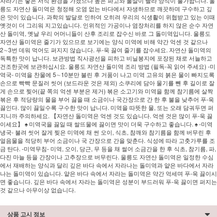
자라기는 좋은 서식 환경을 가졌으나 높은 파고와 물살이 빨라 양식이 불가합니다. 울
릉도 자연산 돌미역은 청정해 오염 없는 바다에서 자생하므로 깨끗하며 구수하고 깊
은 맛이 있습니다. 과학의 발달로 인하여 오히려 우리의 식생활이 위협받고 있는 이때
옛것이 더 그리워 지고있습니다. 인위적인 가공이나 염장처리를 하지 않은 순수 자연
산 돌미역, 옛날 우리 어머니들이 산후 조리로 잡수신 바로 그 돌미역입니다. 울릉도
자연산 돌미역은 줄기가 있으므로 보기에는 양식 미역에 비해 약간 억센 것 같으나
2∼3번 데워 먹어도 퍼지지 않습니다. 푸-욱 끓여 줄기를 잡수세요. 자연산 돌미역의
독특한 맛이 납니다. 보관방법 직사광선을 피하고 비닐봉지에 포장된 채로 서늘하고
건조한곳에 보관하십시요. 울릉도 자연산 돌미역 조리 방법 (필독-꼭 읽어 주세요) -미
역국- 미역을 찬물에 5∼10분만 불린 후 거품이 나고 미역 고유의 붉은 물이 빠지도록
손으로 빡빡 문질러 씻어 (보드라운 것은 제외) 소쿠리에 담아 물기를 뺀 후 길이로 잘
게 손으로 찢어(끝 쪽의 억센 부분은 제거) 볶은 소고기와 미역을 함께 참기름에 살짝
볶은 후 적당량의 물을 부어 끓을 때 소금이나 국간장으로 간 한 후 불을 낮추어 푸-욱
끓인다. 많이 끓일수록 구수한 맛이 납니다. 미역을 따뜻한 물, 또는 오래 담궈두면 퍼
지니까 주의하세요. 【자연산 돌미역은 억센 것도 있습니다. 억센 것은 많이 푸-욱 끓
이세요】 ♠ 미역국을 끓일 때 쌀뜨물에 끓이면 맛이 더욱 구수하고 좋습니다. ♠ -미역
냉국- 불려 씻어 잘게 찢은 미역에 채 썬 오이, 식초, 참깨와 참기름을 함께 버무린 후
얼음물을 적당히 부어 소금이나 국 간장으로 간을 맞춘다. 식성에 따라 고춧가루를 조
금 탄다. -미역무침- 미역, 오이, 당근, 무 등을 채 썰어 소금간을 한 후 식초, 참기름, 파,
다진 마늘 등을 간장이나 고추장으로 버무린다. 울릉도 자연산 돌미역은 일정한 수심
에서 재배하는 양식과 달리 깊은 바다 속에서 자라나는 돌미역과 얕은 바다에서 자라
나는 돌미역이 있습니다. 얕은 바다 속에서 자라는 돌미역은 약간 억세며 푸-욱 끓이시
면 좋습니다. 깊은 바다 속에서 자라는 돌미역은 성분이 부드러워 푸-욱 끓이면 퍼지는
것 같으나 아무이상 없습니다.
상품 고시 정보