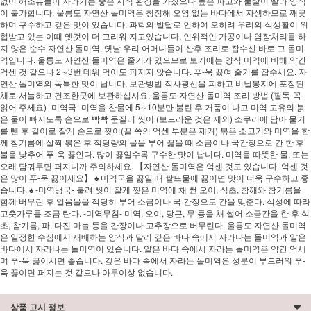
없어 해조류들이 자라기는 좋은 서식 환경을 가졌으나 높은 파고와 물살이 빨라 양식
이 불가합니다. 울릉도 자연산 돌미역은 청정해 오염 없는 바다에서 자생하므로 깨끗
하며 구수하고 깊은 맛이 있습니다. 과학의 발달로 인하여 오히려 우리의 식생활이 위
협받고 있는 이때 옛것이 더 그리워 지고있습니다. 인위적인 가공이나 염장처리를 하
지 않은 순수 자연산 돌미역, 옛날 우리 어머니들이 산후 조리로 잡수신 바로 그 돌미
역입니다. 울릉도 자연산 돌미역은 줄기가 있으므로 보기에는 양식 미역에 비해 약간
억센 것 같으나 2∼3번 데워 먹어도 퍼지지 않습니다. 푸-욱 끓여 줄기를 잡수세요. 자
연산 돌미역의 독특한 맛이 납니다. 보관방법 직사광선을 피하고 비닐봉지에 포장된
채로 서늘하고 건조한곳에 보관하십시요. 울릉도 자연산 돌미역 조리 방법 (필독-꼭
읽어 주세요) -미역국- 미역을 찬물에 5∼10분만 불린 후 거품이 나고 미역 고유의 붉
은 물이 빠지도록 손으로 빡빡 문질러 씻어 (보드라운 것은 제외) 소쿠리에 담아 물기
를 뺀 후 길이로 잘게 손으로 찢어(끝 쪽의 억센 부분은 제거) 볶은 소고기와 미역을 함
께 참기름에 살짝 볶은 후 적당량의 물을 부어 끓을 때 소금이나 국간장으로 간 한 후
불을 낮추어 푸-욱 끓인다. 많이 끓일수록 구수한 맛이 납니다. 미역을 따뜻한 물, 또는
오래 담궈두면 퍼지니까 주의하세요. 【자연산 돌미역은 억센 것도 있습니다. 억센 것
은 많이 푸-욱 끓이세요】 ♠ 미역국을 끓일 때 쌀뜨물에 끓이면 맛이 더욱 구수하고 좋
습니다. ♠ -미역냉국- 불려 씻어 잘게 찢은 미역에 채 썬 오이, 식초, 참깨와 참기름을
함께 버무린 후 얼음물을 적당히 부어 소금이나 국 간장으로 간을 맞춘다. 식성에 따라
고춧가루를 조금 탄다. -미역무침- 미역, 오이, 당근, 무 등을 채 썰어 소금간을 한 후 식
초, 참기름, 파, 다진 마늘 등을 간장이나 고추장으로 버무린다. 울릉도 자연산 돌미역
은 일정한 수심에서 재배하는 양식과 달리 깊은 바다 속에서 자라나는 돌미역과 얕은
바다에서 자라나는 돌미역이 있습니다. 얕은 바다 속에서 자라는 돌미역은 약간 억세
며 푸-욱 끓이시면 좋습니다. 깊은 바다 속에서 자라는 돌미역은 성분이 부드러워 푸-
욱 끓이면 퍼지는 것 같으나 아무이상 없습니다.
상품 고시 정보