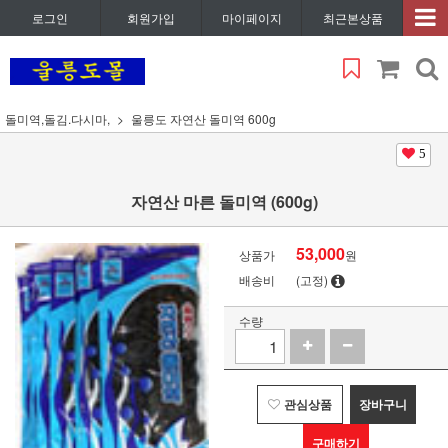
로그인
회원가입
마이페이지
최근본상품
돌미역,돌김.다시마,
울릉도 자연산 돌미역 600g
5
자연산 마른 돌미역 (600g)
53,000
상품가
원
배송비
(고정)
수량
관심상품
장바구니
구매하기